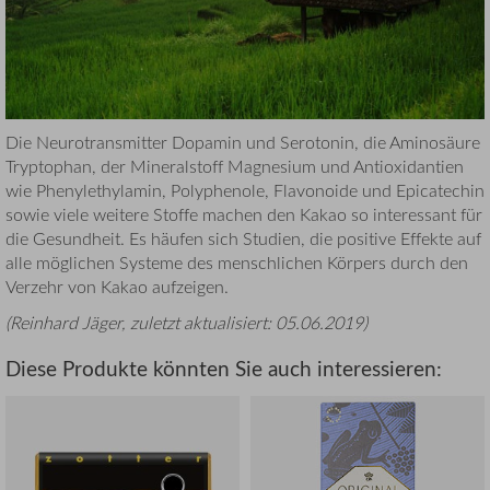
Die Neurotransmitter Dopamin und Serotonin, die Aminosäure
Tryptophan, der Mineralstoff Magnesium und Antioxidantien
wie Phenylethylamin, Polyphenole, Flavonoide und Epicatechin
sowie viele weitere Stoffe machen den Kakao so interessant für
die Gesundheit. Es häufen sich Studien, die positive Effekte auf
alle möglichen Systeme des menschlichen Körpers durch den
Verzehr von Kakao aufzeigen.
(
Reinhard Jäger
, zuletzt aktualisiert:
05.06.2019
)
Diese Produkte könnten Sie auch interessieren: