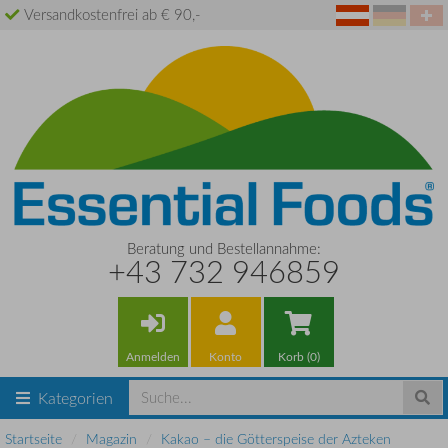
Versandkostenfrei ab € 90,-
Beratung und Bestellannahme:
+43 732 946859
Anmelden
Konto
Korb (0)
Kategorien
Startseite
Magazin
Kakao – die Götterspeise der Azteken