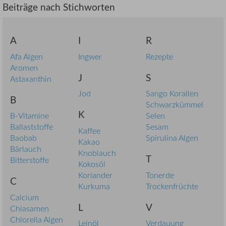
Beiträge nach Stichworten
A
I
R
Afa Algen
Ingwer
Rezepte
Aromen
J
S
Astaxanthin
Jod
Sango Korallen
B
Schwarzkümmel
K
B-Vitamine
Selen
Ballaststoffe
Sesam
Kaffee
Baobab
Spirulina Algen
Kakao
Bärlauch
Knoblauch
T
Bitterstoffe
Kokosöl
Koriander
Tonerde
C
Kurkuma
Trockenfrüchte
Calcium
L
V
Chiasamen
Chlorella Algen
Leinöl
Verdauung