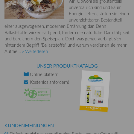
wir: Obwohl sie größtenteils
unverdaulich sind und kaum
Energie liefern, stellen sie einen
unverzichtbaren Bestandteil
einer ausgewogenen, modernen Ernährung dar. Denn
Ballaststoffe wirken sättigend, fördern die natürliche Darmtätigkeit
und bereichern den Speiseplan. Doch was genau verbirgt sich
hinter dem Begriff "Ballaststoffe" und warum verdienen sie mehr
Aufme...
» Weiterlesen
UNSER PRODUKTKATALOG
Online
blättern
Kostenlos
anfordern!
KUNDENMEINUNGEN
Einfach genial wie schnell meine Bestellung vor Ort war!!!