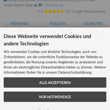
Vielen lieben Dank 🙏
» Weiterlesen
4.9
(
52 Google-Rezensionen
)
VERSAND
FOLGEN
QUALITÄT
Diese Webseite verwendet Cookies und
AT-BIO-401
andere Technologien
Wir verwenden Cookies und ähnliche Technologien, auch von
Drittanbietern, um die ordentliche Funktionsweise der Website zu
INFORMATIONEN
ZAHLUNG
gewährleisten, die Nutzung unseres Angebotes zu analysieren und
Über uns
Ihnen ein bestmögliches Einkaufserlebnis bieten zu können. Weitere
Informationen finden Sie in unserer Datenschutzerklärung.
Versandkosten
Kreditkarte
Lieferzeiten
Rechnung, Vorkasse
ALLE AKZEPTIEREN
Bar (im Geschäft)
NUR NOTWENDIGE
Impressum
AGB
Widerrufsrecht
Datenschutz
Vertrag widerrufen
Cookie Einstellungen