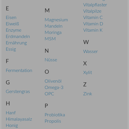
Vitalpflaster
E
M
Vitalpilze
Eisen
Vitamin C
Magnesium
Eiweiß
Vitamin D
Mandeln
Enzyme
Vitamin K
Moringa
Erdmandeln
MSM
W
Ernährung
Essig
N
Wasser
Nüsse
F
X
Fermentation
O
Xylit
Olivenöl
G
Z
Omega-3
Gerstengras
OPC
Zink
H
P
Hanf
Probiotika
Himalayasalz
Propolis
Honig