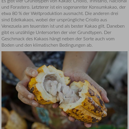
Es gibt vier Grundtypen von Kakao: Criollo, Trinitario, Nacional
und Forastero. Letzterer ist ein sogenannter Konsumkakao, der
etwa 80 % der Weltproduktion ausmacht. Die anderen drei
sind Edelkakaos, wobei der ursprüngliche Criollo aus
Venezuela am teuersten ist und als bester Kakao gilt. Daneben
gibt es unzählige Untersorten der vier Grundtypen. Der
Geschmack des Kakaos hängt neben der Sorte auch vom
Boden und den klimatischen Bedingungen ab.