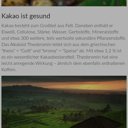
Kakao ist gesund
Kakao besteht zum Großteil aus Fett. Daneben enthält er
Eiweiß, Cellulose, Stärke, Wasser, Gerbstoffe, Mineralstoffe
und etwa 300 weitere, teils wertvolle sekundäre Pflanzenstoffe.
Das Alkaloid Theobromin leitet sich aus dem griechischen
"theos" = "Gott" und "broma" = "Speise" ab. Mit etwa 1,2 % ist
es ein wesentlicher Kakaobestandteil. Theobromin hat eine
leicht anregende Wirkung – ähnlich dem ebenfalls enthaltenen
Koffein.