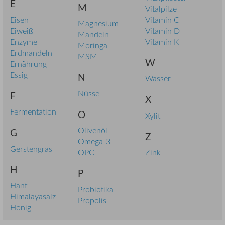
E
M
Vitalpilze
Eisen
Vitamin C
Magnesium
Eiweiß
Vitamin D
Mandeln
Enzyme
Vitamin K
Moringa
Erdmandeln
MSM
W
Ernährung
Essig
N
Wasser
Nüsse
F
X
Fermentation
O
Xylit
Olivenöl
G
Z
Omega-3
Gerstengras
OPC
Zink
H
P
Hanf
Probiotika
Himalayasalz
Propolis
Honig