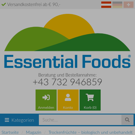
Versandkostenfrei ab € 90,-
Beratung und Bestellannahme:
+43 732 946859
Anmelden
Konto
Korb (0)
Kategorien
Startseite
Magazin
Trockenfrüchte – biologisch und unbehandelt