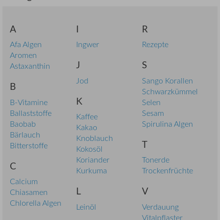
A
I
R
Afa Algen
Ingwer
Rezepte
Aromen
J
S
Astaxanthin
Jod
Sango Korallen
B
Schwarzkümmel
K
B-Vitamine
Selen
Ballaststoffe
Sesam
Kaffee
Baobab
Spirulina Algen
Kakao
Bärlauch
Knoblauch
T
Bitterstoffe
Kokosöl
Koriander
Tonerde
C
Kurkuma
Trockenfrüchte
Calcium
L
V
Chiasamen
Chlorella Algen
Leinöl
Verdauung
Vitalpflaster