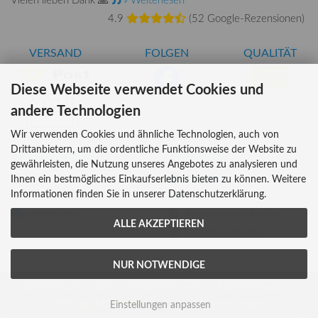
4.9
(
52 Google-Rezensionen
)
VERSAND
FOLGEN
QUALITÄT
Diese Webseite verwendet Cookies und
AT-BIO-401
andere Technologien
Wir verwenden Cookies und ähnliche Technologien, auch von
Drittanbietern, um die ordentliche Funktionsweise der Website zu
INFORMATIONEN
ZAHLUNG
gewährleisten, die Nutzung unseres Angebotes zu analysieren und
Über uns
Ihnen ein bestmögliches Einkaufserlebnis bieten zu können. Weitere
Informationen finden Sie in unserer Datenschutzerklärung.
Versandkosten
Kreditkarte
Lieferzeiten
Rechnung, Vorkasse
ALLE AKZEPTIEREN
Bar (im Geschäft)
NUR NOTWENDIGE
Impressum
AGB
Widerrufsrecht
Datenschutz
Vertrag widerrufen
Cookie Einstellungen
Einstellungen anpassen