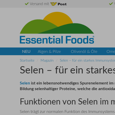
Versand mit
V
NEU
Algen & Pilze
Olivenöl & Öle
Ome
Startseite
Magazin
Selen – für ein starkes Immunsyst
Selen – für ein star
Selen
ist ein lebensnotwendiges Spurenelement im
Bildung selenhaltiger Proteine, welche die antioxid
Funktionen von Selen im 
Selen trägt zur normalen Funktion des Immunsystems u