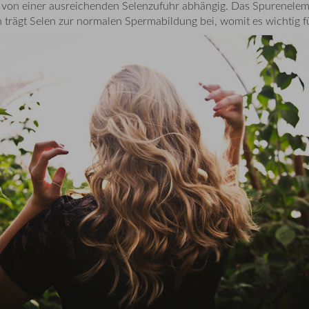
s von einer ausreichenden Selenzufuhr abhängig. Das Spurenelemen
ägt Selen zur normalen Spermabildung bei, womit es wichtig für 