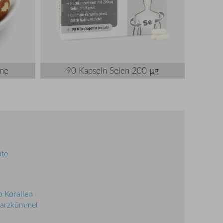
rne
90 Kapseln Selen 200 µg
pte
 Korallen
arzkümmel