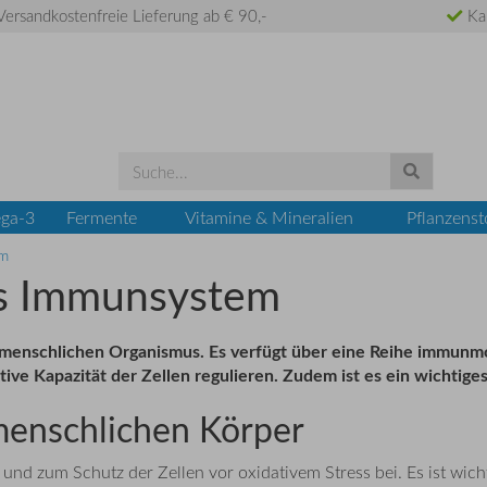
ersandkostenfreie Lieferung ab € 90,-
Ka
ga-3
Fermente
Vitamine & Mineralien
Pflanzenst
em
kes Immunsystem
menschlichen Organismus.
Es verfügt über eine Reihe immunm
ative Kapazität der Zellen regulieren. Zudem ist es ein wichtig
menschlichen Körper
nd zum Schutz der Zellen vor oxidativem Stress bei. Es ist wich