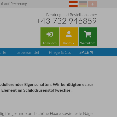
uf auf Rechnung
Beratung und Bestellannahme:
+43 732 946859
Anmelden
Konto
Warenkorb
SALE %
offe
Lebensmittel
Pflege & Co.
odulierender Eigenschaften.
Wir benötigten es zur
es Element im Schilddrüsenstoffwechsel.
tig für gesunde und schöne Haare sowie feste Nägel.