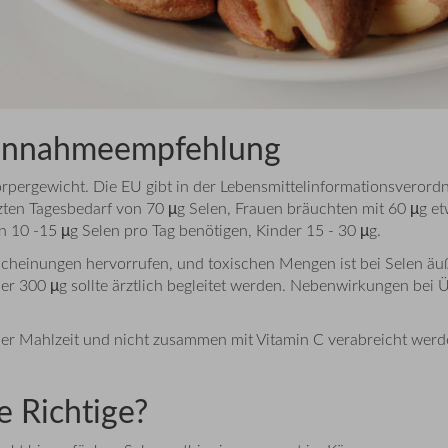
Einnahmeempfehlung
 Körpergewicht. Die EU gibt in der Lebensmittelinformationsvero
ten Tagesbedarf von 70 µg Selen, Frauen bräuchten mit 60 µg e
n 10 -15 µg Selen pro Tag benötigen, Kinder 15 - 30 µg.
heinungen hervorrufen, und toxischen Mengen ist bei Selen äußer
er 300 µg sollte ärztlich begleitet werden. Nebenwirkungen bei 
einer Mahlzeit und nicht zusammen mit Vitamin C verabreicht we
e Richtige?