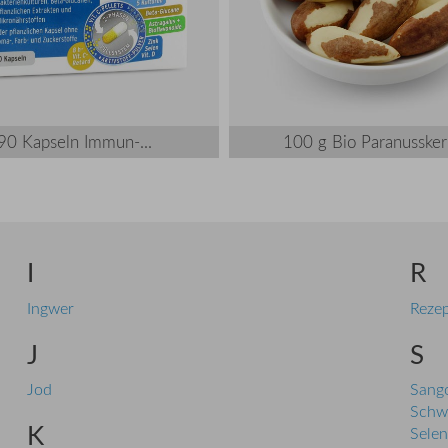
90 Kapseln Immun-...
100 g Bio Paranusske
I
R
Ingwer
Reze
J
S
Jod
Sango
Schw
K
Selen