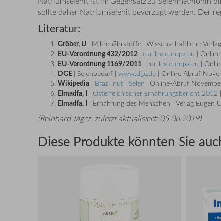
Natriumselenit ist im Gegensatz zu Selenmethionin d
sollte daher Natriumselenit bevorzugt werden. Der re
Literatur:
Gröber, U
| Mikronährstoffe | Wissenschaftliche Verlag
EU-Verordnung 432/2012
|
eur-lex.europa.eu
| Onlin
EU-Verordnung 1169/2011
|
eur-lex.europa.eu
| Onli
DGE
| Selenbedarf |
www.dge.de
| Online-Abruf Nov
Wikipedia
|
Brazil nut
|
Selen
| Online-Abruf Novembe
Elmadfa, I
|
Österreichischer Ernährungsbericht 2012
|
Elmadfa, I
| Ernährung des Menschen | Verlag Eugen Ul
(
Reinhard Jäger
, zuletzt aktualisiert:
05.06.2019
)
Diese Produkte könnten Sie auch