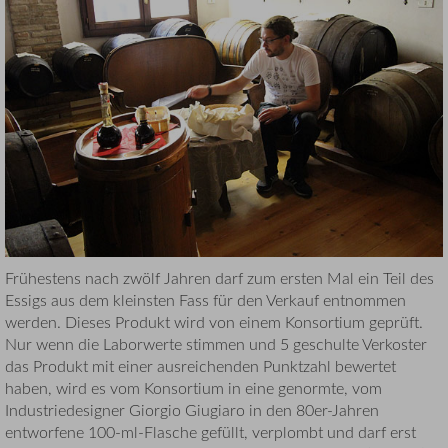
Frühestens nach zwölf Jahren darf zum ersten Mal ein Teil des
Essigs aus dem kleinsten Fass für den Verkauf entnommen
werden. Dieses Produkt wird von einem Konsortium geprüft.
Nur wenn die Laborwerte stimmen und 5 geschulte Verkoster
das Produkt mit einer ausreichenden Punktzahl bewertet
haben, wird es vom Konsortium in eine genormte, vom
Industriedesigner Giorgio Giugiaro in den 80er-Jahren
entworfene 100-ml-Flasche gefüllt, verplombt und darf erst