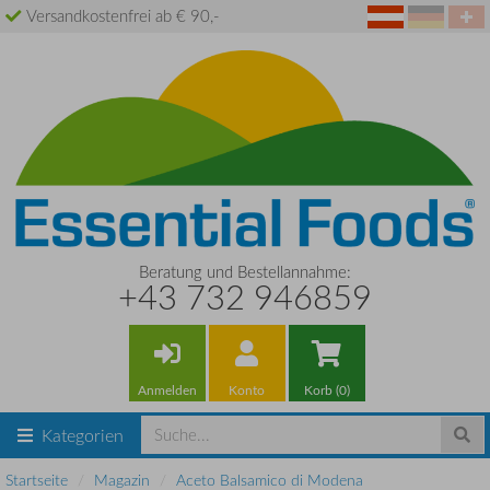
Versandkostenfrei ab € 90,-
Beratung und Bestellannahme:
+43 732 946859
Anmelden
Konto
Korb (0)
Kategorien
Startseite
Magazin
Aceto Balsamico di Modena