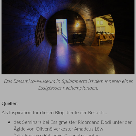
Das Balsamico-Museum in Spilamberto ist dem Inneren eines
Essigfasses nachempfunden.
Quellen:
Als Inspiration für diesen Blog diente der Besuch...
des Seminars bei Essigmeister Ricordano Dodi unter der
Ägide von Olivenölverkoster Amadeus Löw
("Studienreise Balsamico", buchbar unter: