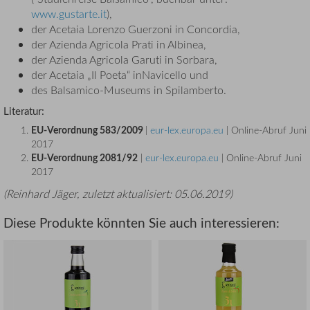
www.gustarte.it
),
der Acetaia Lorenzo Guerzoni in Concordia,
der Azienda Agricola Prati in Albinea,
der Azienda Agricola Garuti in Sorbara,
der Acetaia „Il Poeta“ inNavicello und
des Balsamico-Museums in Spilamberto.
Literatur:
EU-Verordnung 583/2009
|
eur-lex.europa.eu
| Online-Abruf Juni
2017
EU-Verordnung 2081/92
|
eur-lex.europa.eu
| Online-Abruf Juni
2017
(
Reinhard Jäger
, zuletzt aktualisiert:
05.06.2019
)
Diese Produkte könnten Sie auch interessieren: