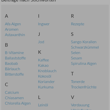
A
I
R
Afa Algen
Ingwer
Rezepte
Aromen
J
S
Astaxanthin
Jod
Sango Korallen
B
Schwarzkümmel
K
B-Vitamine
Selen
Ballaststoffe
Sesam
Kaffee
Baobab
Spirulina Algen
Kakao
Bärlauch
Knoblauch
T
Bitterstoffe
Kokosöl
Koriander
Tonerde
C
Kurkuma
Trockenfrüchte
Calcium
L
V
Chiasamen
Chlorella Algen
Leinöl
Verdauung