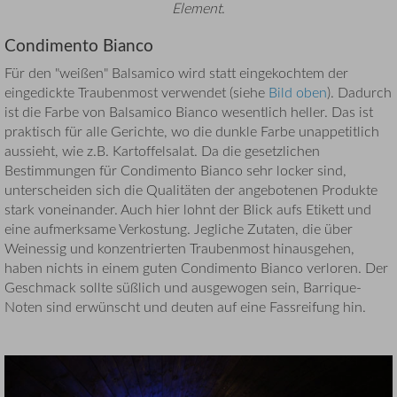
Element
.
Condimento Bianco
Für den "weißen" Balsamico wird statt eingekochtem der
eingedickte Traubenmost verwendet (siehe
Bild oben
). Dadurch
ist die Farbe von Balsamico Bianco wesentlich heller. Das ist
praktisch für alle Gerichte, wo die dunkle Farbe unappetitlich
aussieht, wie z.B. Kartoffelsalat. Da die gesetzlichen
Bestimmungen für Condimento Bianco sehr locker sind,
unterscheiden sich die Qualitäten der angebotenen Produkte
stark voneinander. Auch hier lohnt der Blick aufs Etikett und
eine aufmerksame Verkostung. Jegliche Zutaten, die über
Weinessig und konzentrierten Traubenmost hinausgehen,
haben nichts in einem guten Condimento Bianco verloren. Der
Geschmack sollte süßlich und ausgewogen sein, Barrique-
Noten sind erwünscht und deuten auf eine Fassreifung hin.