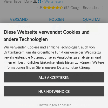
Vielen lieben Dank 🙏
» Weiterlesen
4.9
(
52 Google-Rezensionen
)
VERSAND
FOLGEN
QUALITÄT
Diese Webseite verwendet Cookies und
AT-BIO-401
andere Technologien
Wir verwenden Cookies und ähnliche Technologien, auch von
Drittanbietern, um die ordentliche Funktionsweise der Website zu
INFORMATIONEN
ZAHLUNG
gewährleisten, die Nutzung unseres Angebotes zu analysieren und
Über uns
Ihnen ein bestmögliches Einkaufserlebnis bieten zu können. Weitere
Informationen finden Sie in unserer Datenschutzerklärung.
Versandkosten
Kreditkarte
Lieferzeiten
Rechnung, Vorkasse
ALLE AKZEPTIEREN
Bar (im Geschäft)
NUR NOTWENDIGE
Impressum
AGB
Widerrufsrecht
Datenschutz
Vertrag widerrufen
Cookie Einstellungen
Einstellungen anpassen