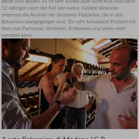
Beste vom Besten. Es ist sehr dunkel aber nicht trüb (was beim
12-Jährigen noch der Fall sein kann). Geübte Verkoster
erkennen die Aromen der einzelnen Holzarten, die in den
Balsamico übergegangen sind. Ein sehr komplexes Produkt mit
dem man Parmesan, Vanilleeis, Erdbeeren und vieles mehr
veredeln kann.