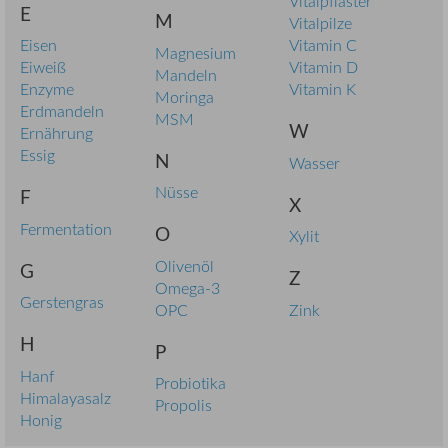
Vitalpflaster
E
M
Vitalpilze
Eisen
Vitamin C
Magnesium
Eiweiß
Vitamin D
Mandeln
Enzyme
Vitamin K
Moringa
Erdmandeln
MSM
W
Ernährung
Essig
N
Wasser
Nüsse
F
X
Fermentation
O
Xylit
Olivenöl
G
Z
Omega-3
Gerstengras
OPC
Zink
H
P
Hanf
Probiotika
Himalayasalz
Propolis
Honig