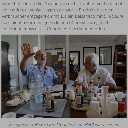
Säure her. Durch die Zugabe von mehr Traubenmost entsteht
ein runderes, weniger aggressiv saures Produkt, das dem
Verbraucher entgegenkommt. Da ein Balsamico mit 5 % Säure
aber nicht mehr dem gesetzlichen Mindestsäuregehalt
entspricht, muss er als Condimento verkauft werden.
Essigmeister Ricordano Dodi (links im Bild) ist in seinem