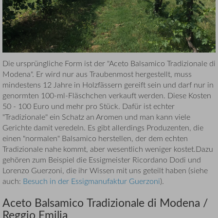
Die ursprüngliche Form ist der "Aceto Balsamico Tradizionale di
Modena". Er wird nur aus Traubenmost hergestellt, muss
mindestens 12 Jahre in Holzfässern gereift sein und darf nur in
genormten 100-ml-Fläschchen verkauft werden. Diese Kosten
50 - 100 Euro und mehr pro Stück. Dafür ist echter
"Tradizionale" ein Schatz an Aromen und man kann viele
Gerichte damit veredeln. Es gibt allerdings Produzenten, die
einen "normalen" Balsamico herstellen, der dem echten
Tradizionale nahe kommt, aber wesentlich weniger kostet.Dazu
gehören zum Beispiel die Essigmeister Ricordano Dodi und
Lorenzo Guerzoni, die ihr Wissen mit uns geteilt haben (siehe
auch:
Besuch in der Essigmanufaktur Guerzoni
).
Aceto Balsamico Tradizionale di Modena /
Reggio Emilia