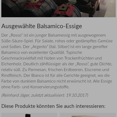
Ausgewählte Balsamico-Essige
Der „Rosso“ ist ein junger Balsamessig mit ausgewogenem
Süße-Säure-Spiel. Für Salate, rohes oder gedämpftes Gemüse
und Soßen. Der „Argento“ (ital. Silber) ist ein lange gereifter
Balsamico von exzellenter Qualität. Typische
Geschmacksvielfalt mit Noten von Trockenfrüchten und
Eichenholz. Deutlich zähflüssiger als der „Rosso“, gute Dichte,
relativ süß. Zu Parmesan, frischen Erdbeeren, Eiscreme und
Rindfleisch. Der Bianco ist für alle Gerichte geeignet, wo die
Farbe von dunklem Balsamico nicht erwünscht ist. Alle Essige
ohne Farb- und Konservierungsstoffe.
(
Reinhard Jäger
, zuletzt aktualisiert:
19.10.2017
)
Diese Produkte könnten Sie auch interessieren: