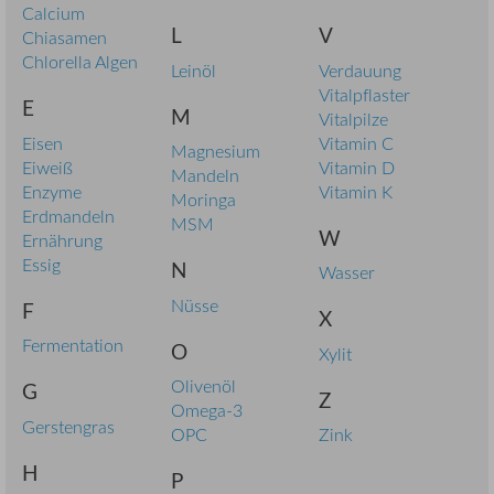
Calcium
L
V
Chiasamen
Chlorella Algen
Leinöl
Verdauung
Vitalpflaster
E
M
Vitalpilze
Eisen
Vitamin C
Magnesium
Eiweiß
Vitamin D
Mandeln
Enzyme
Vitamin K
Moringa
Erdmandeln
MSM
W
Ernährung
Essig
N
Wasser
Nüsse
F
X
Fermentation
O
Xylit
Olivenöl
G
Z
Omega-3
Gerstengras
OPC
Zink
H
P