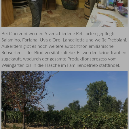
Bei Guerzoni werden 5 verschiedene Rebsorten gepflegt:
Salamino, Fortana, Uva d’Oro, Lancellotta und weiße Trebbiani.
Außerdem gibt es noch weitere autochthon emilianische
Rebsorten – der Biodiversität zuliebe. Es werden keine Trauben
zugekauft, wodurch der gesamte Produktionsprozess vom
Weingarten bis in die Flasche im Familienbetrieb stattfindet.