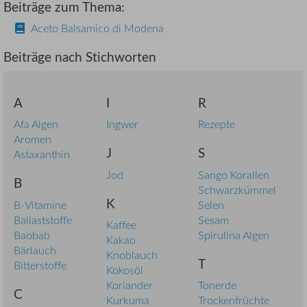
Beiträge zum Thema:
Aceto Balsamico di Modena
Beiträge nach Stichworten
A
I
R
Afa Algen
Ingwer
Rezepte
Aromen
J
S
Astaxanthin
Jod
Sango Korallen
B
Schwarzkümmel
K
B-Vitamine
Selen
Ballaststoffe
Sesam
Kaffee
Baobab
Spirulina Algen
Kakao
Bärlauch
Knoblauch
T
Bitterstoffe
Kokosöl
Koriander
Tonerde
C
Kurkuma
Trockenfrüchte