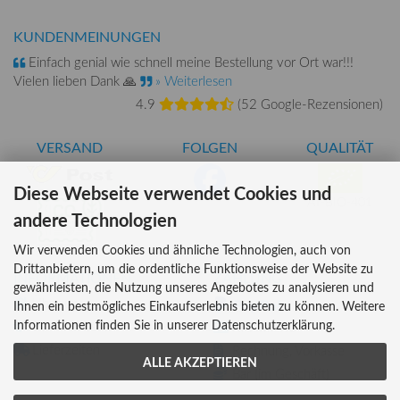
KUNDENMEINUNGEN
Einfach genial wie schnell meine Bestellung vor Ort war!!!
Vielen lieben Dank 🙏
» Weiterlesen
4.9
(
52 Google-Rezensionen
)
VERSAND
FOLGEN
QUALITÄT
Diese Webseite verwendet Cookies und
AT-BIO-401
andere Technologien
Wir verwenden Cookies und ähnliche Technologien, auch von
Drittanbietern, um die ordentliche Funktionsweise der Website zu
INFORMATIONEN
ZAHLUNG
gewährleisten, die Nutzung unseres Angebotes zu analysieren und
Über uns
Ihnen ein bestmögliches Einkaufserlebnis bieten zu können. Weitere
Informationen finden Sie in unserer Datenschutzerklärung.
Versandkosten
Kreditkarte
Lieferzeiten
Rechnung, Vorkasse
ALLE AKZEPTIEREN
Bar (im Geschäft)