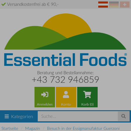
Versandkostenfrei ab € 90,-
Beratung und Bestellannahme:
+43 732 946859
Anmelden
Konto
Korb (0)
Kategorien
Startseite
Magazin
Besuch in der Essigmanufaktur Guerzoni