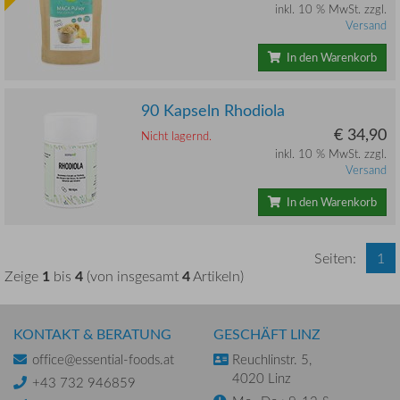
inkl. 10 % MwSt. zzgl.
Versand
In den Warenkorb
90 Kapseln Rhodiola
€ 34,90
Nicht lagernd.
inkl. 10 % MwSt. zzgl.
Versand
In den Warenkorb
Seiten:
1
1
4
4
Zeige
bis
(von insgesamt
Artikeln)
KONTAKT & BERATUNG
GESCHÄFT LINZ
office@essential-foods.at
Reuchlinstr. 5,
4020 Linz
+43 732 946859