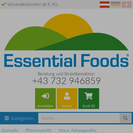
Versandkostenfrei ab € 90,-
Beratung und Bestellannahme:
+43 732 946859
Anmelden
Konto
Korb (0)
Kategorien
Startseite
Pflanzenstoffe
Maca, Ashwagandha