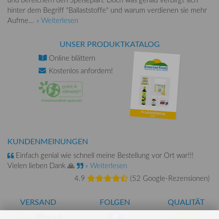
hinter dem Begriff "Ballaststoffe" und warum verdienen sie mehr
Aufme...
» Weiterlesen
UNSER PRODUKTKATALOG
Online
blättern
Kostenlos
anfordern!
KUNDENMEINUNGEN
Einfach genial wie schnell meine Bestellung vor Ort war!!!
Vielen lieben Dank 🙏
» Weiterlesen
4.9
(
52 Google-Rezensionen
)
VERSAND
FOLGEN
QUALITÄT