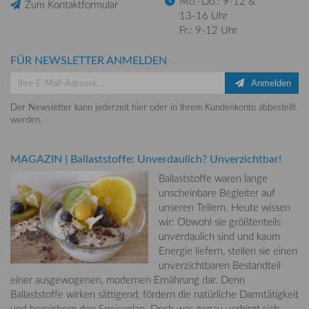
Mo.-Do.: 9-12 &
Zum Kontaktformular
13-16 Uhr
Fr.: 9-12 Uhr
FÜR NEWSLETTER ANMELDEN
Anmelden
Der Newsletter kann jederzeit hier oder in Ihrem Kundenkonto abbestellt
werden.
MAGAZIN
|
Ballaststoffe: Unverdaulich? Unverzichtbar!
Ballaststoffe waren lange
unscheinbare Begleiter auf
unseren Tellern. Heute wissen
wir: Obwohl sie größtenteils
unverdaulich sind und kaum
Energie liefern, stellen sie einen
unverzichtbaren Bestandteil
einer ausgewogenen, modernen Ernährung dar. Denn
Ballaststoffe wirken sättigend, fördern die natürliche Darmtätigkeit
und bereichern den Speiseplan. Doch was genau verbirgt sich