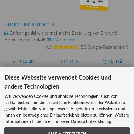
KUNDENMEINUNGEN
Einfach genial wie schnell meine Bestellung vor Ort war!!!
Vielen lieben Dank 🙏
» Weiterlesen
4.9
(
52 Google-Rezensionen
)
VERSAND
FOLGEN
QUALITÄT
Diese Webseite verwendet Cookies und
AT-BIO-401
andere Technologien
Wir verwenden Cookies und ähnliche Technologien, auch von
Drittanbietern, um die ordentliche Funktionsweise der Website zu
INFORMATIONEN
ZAHLUNG
gewährleisten, die Nutzung unseres Angebotes zu analysieren und
Über uns
Ihnen ein bestmögliches Einkaufserlebnis bieten zu können. Weitere
Informationen finden Sie in unserer Datenschutzerklärung.
Versandkosten
Kreditkarte
Lieferzeiten
Rechnung, Vorkasse
ALLE AKZEPTIEREN