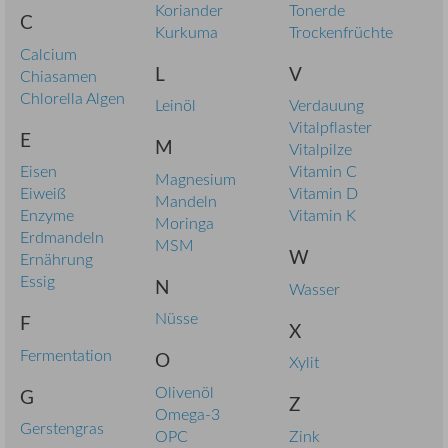
Koriander
Tonerde
C
Kurkuma
Trockenfrüchte
Calcium
L
V
Chiasamen
Chlorella Algen
Leinöl
Verdauung
Vitalpflaster
E
M
Vitalpilze
Eisen
Vitamin C
Magnesium
Eiweiß
Vitamin D
Mandeln
Enzyme
Vitamin K
Moringa
Erdmandeln
MSM
W
Ernährung
Essig
N
Wasser
Nüsse
F
X
Fermentation
O
Xylit
Olivenöl
G
Z
Omega-3
Gerstengras
OPC
Zink