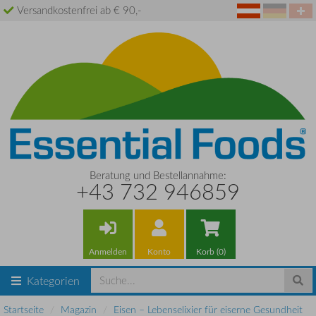
Versandkostenfrei ab € 90,-
Beratung und Bestellannahme:
+43 732 946859
Anmelden
Konto
Korb (0)
Kategorien
Startseite
Magazin
Eisen – Lebenselixier für eiserne Gesundheit