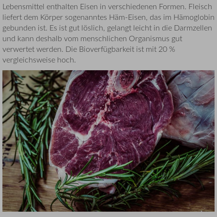
Lebensmittel enthalten Eisen in verschiedenen Formen. Fleisch
liefert dem Körper sogenanntes Häm-Eisen, das im Hämoglobin
gebunden ist. Es ist gut löslich, gelangt leicht in die Darmzellen
und kann deshalb vom menschlichen Organismus gut
verwertet werden. Die Bioverfügbarkeit ist mit 20 %
vergleichsweise hoch.