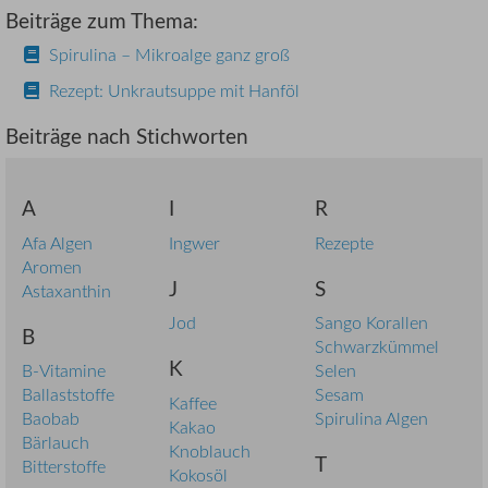
Beiträge zum Thema:
Spirulina – Mikroalge ganz groß
Rezept: Unkrautsuppe mit Hanföl
Beiträge nach Stichworten
A
I
R
Afa Algen
Ingwer
Rezepte
Aromen
J
S
Astaxanthin
Jod
Sango Korallen
B
Schwarzkümmel
K
B-Vitamine
Selen
Ballaststoffe
Sesam
Kaffee
Baobab
Spirulina Algen
Kakao
Bärlauch
Knoblauch
T
Bitterstoffe
Kokosöl