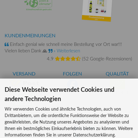
KUNDENMEINUNGEN
Einfach genial wie schnell meine Bestellung vor Ort war!!!
Vielen lieben Dank 🙏
» Weiterlesen
4.9
(
52 Google-Rezensionen
)
VERSAND
FOLGEN
QUALITÄT
Diese Webseite verwendet Cookies und
AT-BIO-401
andere Technologien
Wir verwenden Cookies und ähnliche Technologien, auch von
Drittanbietern, um die ordentliche Funktionsweise der Website zu
INFORMATIONEN
ZAHLUNG
gewährleisten, die Nutzung unseres Angebotes zu analysieren und
Über uns
Ihnen ein bestmögliches Einkaufserlebnis bieten zu können. Weitere
Informationen finden Sie in unserer Datenschutzerklärung.
Versandkosten
Kreditkarte