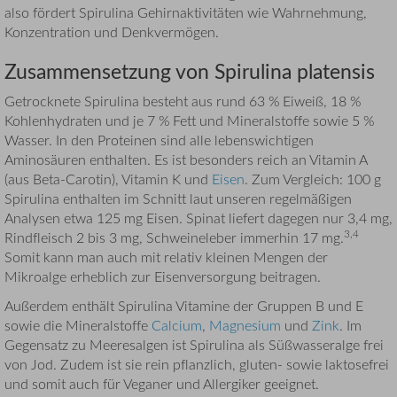
also fördert Spirulina Gehirnaktivitäten wie Wahrnehmung,
Konzentration und Denkvermögen.
Zusammensetzung von Spirulina platensis
Getrocknete Spirulina besteht aus rund 63 % Eiweiß, 18 %
Kohlenhydraten und je 7 % Fett und Mineralstoffe sowie 5 %
Wasser. In den Proteinen sind alle lebenswichtigen
Aminosäuren enthalten. Es ist besonders reich an Vitamin A
(aus Beta-Carotin), Vitamin K und
Eisen
. Zum Vergleich: 100 g
Spirulina enthalten im Schnitt laut unseren regelmäßigen
Analysen etwa 125 mg Eisen. Spinat liefert dagegen nur 3,4 mg,
3,4
Rindfleisch 2 bis 3 mg, Schweineleber immerhin 17 mg.
Somit kann man auch mit relativ kleinen Mengen der
Mikroalge erheblich zur Eisenversorgung beitragen.
Außerdem enthält Spirulina Vitamine der Gruppen B und E
sowie die Mineralstoffe
Calcium
,
Magnesium
und
Zink
. Im
Gegensatz zu Meeresalgen ist Spirulina als Süßwasseralge frei
von Jod. Zudem ist sie rein pflanzlich, gluten- sowie laktosefrei
und somit auch für Veganer und Allergiker geeignet.