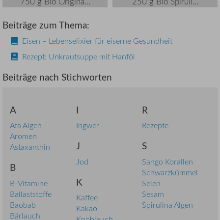
750 g Bio Origina...
250 g Bio Spiruli...
Beiträge zum Thema:
Eisen – Lebenselixier für eiserne Gesundheit
Rezept: Unkrautsuppe mit Hanföl
Beiträge nach Stichworten
A
I
R
Afa Algen
Ingwer
Rezepte
Aromen
J
S
Astaxanthin
Jod
Sango Korallen
B
Schwarzkümmel
K
B-Vitamine
Selen
Ballaststoffe
Sesam
Kaffee
Baobab
Spirulina Algen
Kakao
Bärlauch
Knoblauch