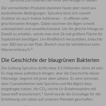
Spirulina Zuchtbecken auf einer Bio-Anlage in Taiwan
Die vermarkteten Produkte stammen heute aber meist aus
kontrollierten Bedingungen. Spirulina lässt sich sowohl
Outdoor als auch Indoor kultivieren – in offenen oder
geschlossenen Anlagen. Dabei wachsen die Algen schnell,
unkompliziert und umweltschonend. Um die gleiche Menge an
Eiweiß zu erhalten, würde man eine 26 mal größere Fläche für
Sojabohnen benötigen. Um Rindfleisch herzustellen, bräuchte
man 300 mal so viel Platz. Ähnlich sind die Verhältnisse beim
6
Wasserverbrauch.
Die Geschichte der blaugrünen Bakterien
Die Gattung Spirulina dürfte etwa 3,5 Milliarden Jahre alt sein.
Es mag etwas pathetisch klingen, aber die Geschichte dieser
Mikroalge, beginnt mit jener allen Lebens. Es wird vermutet,
dass Cyanobakterien (wie Spirulina und Afa Algen) dazu
beigetragen haben, die CO
-reiche Ur-Erdatmosphäre mit
2
1
Sauerstoff anzureichern.
Somit wurde die Grundlage für die
Entstehung von Leben auf unserem Planeten geschaffen.