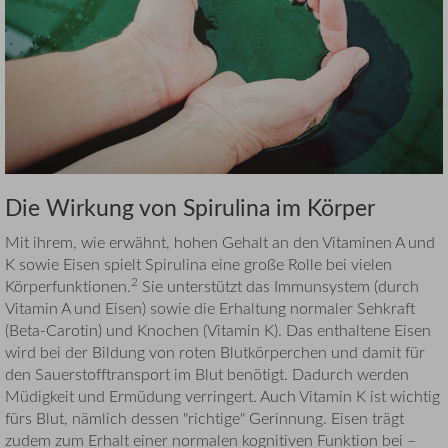
Die Wirkung von Spirulina im Körper
Mit ihrem, wie erwähnt, hohen Gehalt an den Vitaminen A und
K sowie Eisen spielt Spirulina eine große Rolle bei vielen
2
Körperfunktionen.
Sie unterstützt das Immunsystem (durch
Vitamin A und Eisen) sowie die Erhaltung normaler Sehkraft
(Beta-Carotin) und Knochen (Vitamin K). Das enthaltene Eisen
wird bei der Bildung von roten Blutkörperchen und damit für
den Sauerstofftransport im Blut benötigt. Dadurch werden
Müdigkeit und Ermüdung verringert. Auch Vitamin K ist wichtig
fürs Blut, nämlich dessen "richtige" Gerinnung. Eisen trägt
zudem zum Erhalt einer normalen kognitiven Funktion bei –