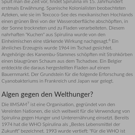
Spult man die Zeit vor, findet Spirulina im 15. Jahrhundert
erstmals Erwähnung. Spanische Kolonialisten beobachteten
Azteken, wie sie im Texcoco-See des mexikanischen Hochlands
einen grünen Brei von der Wasseroberfläche abschöpften, in
der Sonne trockneten und zu Fladen verarbeiteten. Diesem
nahrhaften "Kuchen" aus Spirulina wurde von den
6
Einheimischen eine stärkende Wirkung nachgesagt.
Ein
ähnliches Erzeugnis wurde 1964 im Tschad gesichtet.
Angehörige des Kanembu-Stammes schöpften mit Strohkörben
einen blaugrünen Schaum aus dem Tschadsee. Ein Belgier
entdeckte die daraus hergestellten Fladen auf einem
Bauernmarkt. Der Grundstein für die folgende Erforschung des
Cyanobakteriums in Frankreich und Japan war gelegt.
Algen gegen den Welthunger?
7
Die IIMSAM
ist eine Organisation, gegründet von den
Vereinten Nationen, die sich weltweit für die Verwendung von
Spirulina gegen Hunger und Unterernährung einsetzt. Bereits
1974 hat die WHO Spirulina als „Bestes Lebensmittel der
Zukunft“ bezeichnet. 1993 wurde vertieft: "Für die WHO ist