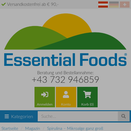
Versandkostenfrei ab € 90,-
Beratung und Bestellannahme:
+43 732 946859
Anmelden
Konto
Korb (0)
Kategorien
Startseite
Magazin
Spirulina – Mikroalge ganz groß