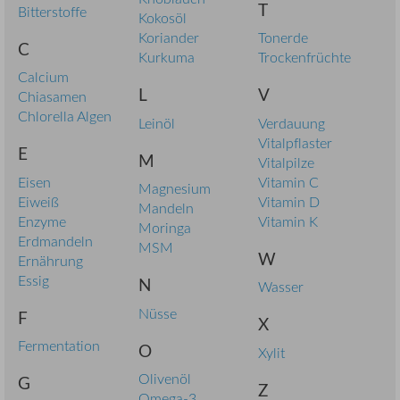
T
Bitterstoffe
Kokosöl
Koriander
Tonerde
C
Kurkuma
Trockenfrüchte
Calcium
L
V
Chiasamen
Chlorella Algen
Leinöl
Verdauung
Vitalpflaster
E
M
Vitalpilze
Eisen
Vitamin C
Magnesium
Eiweiß
Vitamin D
Mandeln
Enzyme
Vitamin K
Moringa
Erdmandeln
MSM
W
Ernährung
Essig
N
Wasser
Nüsse
F
X
Fermentation
O
Xylit
Olivenöl
G
Z
Omega-3