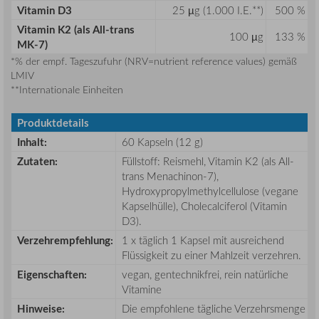
Vitamin D3
25 µg (1.000 I.E.**)
500 %
Vitamin K2 (als All-trans
100 µg
133 %
MK-7)
*% der empf. Tageszufuhr (NRV=nutrient reference values) gemäß
LMIV
**Internationale Einheiten
Produktdetails
Inhalt:
60 Kapseln (12 g)
Zutaten:
Füllstoff: Reismehl, Vitamin K2 (als All-
trans Menachinon-7),
Hydroxypropylmethylcellulose (vegane
Kapselhülle), Cholecalciferol (Vitamin
D3).
Verzehrempfehlung:
1 x täglich 1 Kapsel mit ausreichend
Flüssigkeit zu einer Mahlzeit verzehren.
Eigenschaften:
vegan, gentechnikfrei, rein natürliche
Vitamine
Hinweise:
Die empfohlene tägliche Verzehrsmenge