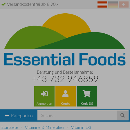
Versandkostenfrei ab € 90,-
Beratung und Bestellannahme:
+43 732 946859
Anmelden
Konto
Korb (0)
Kategorien
Startseite
Vitamine & Mineralien
Vitamin D3