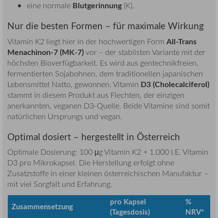
Blutgerinnung
eine normale
(K).
Nur die besten Formen – für maximale Wirkung
All-Trans
Vitamin K2 liegt hier in der hochwertigen Form
Menachinon-7 (MK-7)
vor – der stabilsten Variante mit der
höchsten Bioverfügbarkeit. Es wird aus gentechnikfreien,
fermentierten Sojabohnen, dem traditionellen japanischen
D3 (Cholecalciferol)
Lebensmittel Natto, gewonnen. Vitamin
stammt in diesem Produkt aus Flechten, der einzigen
anerkannten, veganen D3-Quelle. Beide Vitamine sind somit
natürlichen Ursprungs und vegan.
Optimal dosiert – hergestellt in Österreich
Optimale Dosierung: 100 µg Vitamin K2 + 1.000 I.E. Vitamin
D3 pro Mikrokapsel. Die Herstellung erfolgt ohne
Zusatzstoffe in einer kleinen österreichischen Manufaktur –
mit viel Sorgfalt und Erfahrung.
pro Kapsel
%
Zusammensetzung
(Tagesdosis)
NRV*