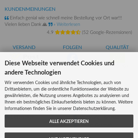
KUNDENMEINUNGEN
Einfach genial wie schnell meine Bestellung vor Ort war!!!
Vielen lieben Dank 🙏
» Weiterlesen
4.9
(
52 Google-Rezensionen
)
VERSAND
FOLGEN
QUALITÄT
Diese Webseite verwendet Cookies und
AT-BIO-401
andere Technologien
Wir verwenden Cookies und ähnliche Technologien, auch von
Drittanbietern, um die ordentliche Funktionsweise der Website zu
INFORMATIONEN
ZAHLUNG
gewährleisten, die Nutzung unseres Angebotes zu analysieren und
Über uns
Ihnen ein bestmögliches Einkaufserlebnis bieten zu können. Weitere
Informationen finden Sie in unserer Datenschutzerklärung.
Versandkosten
Kreditkarte
Lieferzeiten
Rechnung, Vorkasse
ALLE AKZEPTIEREN
Bar (im Geschäft)