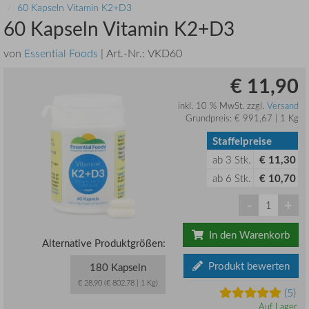
60 Kapseln Vitamin K2+D3
60 Kapseln Vitamin K2+D3
von
Essential Foods
| Art.-Nr.:
VKD60
€ 11,90
inkl. 10 % MwSt. zzgl.
Versand
Grundpreis: € 991,67 | 1 Kg
Staffelpreise
ab
3
Stk.
€ 11,30
ab
6
Stk.
€ 10,70
-
+
In den Warenkorb
Alternative Produktgrößen:
Produkt bewerten
180 Kapseln
€ 28,90 (€ 802,78 | 1 Kg)
(5)
Auf Lager.