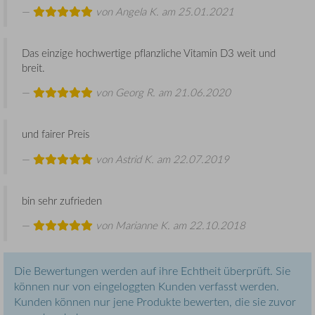
von
Angela K.
am 25.01.2021
Das einzige hochwertige pflanzliche Vitamin D3 weit und
breit.
von
Georg R.
am 21.06.2020
und fairer Preis
von
Astrid K.
am 22.07.2019
bin sehr zufrieden
von
Marianne K.
am 22.10.2018
Die Bewertungen werden auf ihre Echtheit überprüft. Sie
können nur von eingeloggten Kunden verfasst werden.
Kunden können nur jene Produkte bewerten, die sie zuvor