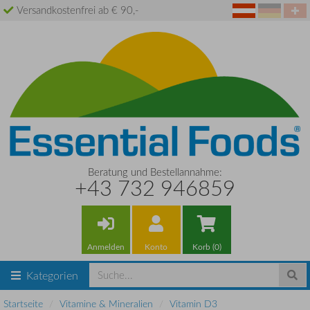
Versandkostenfrei ab € 90,-
Beratung und Bestellannahme:
+43 732 946859
Anmelden
Konto
Korb (0)
Kategorien
Startseite
Vitamine & Mineralien
Vitamin D3