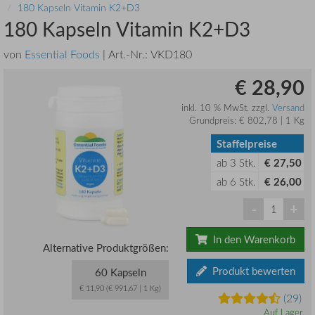
180 Kapseln Vitamin K2+D3
180 Kapseln Vitamin K2+D3
von
Essential Foods
| Art.-Nr.:
VKD180
€ 28,90
inkl. 10 % MwSt. zzgl.
Versand
Grundpreis: € 802,78 | 1 Kg
Staffelpreise
ab
3
Stk.
€ 27,50
ab
6
Stk.
€ 26,00
-
+
In den Warenkorb
Alternative Produktgrößen:
Produkt bewerten
60 Kapseln
€ 11,90 (€ 991,67 | 1 Kg)
(29)
Auf Lager.