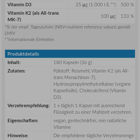
Vitamin D3
25 µg (1.000 I.E.**)
500 %
Vitamin K2 (als All-trans
100 µg
133 %
MK-7)
*% der empf. Tageszufuhr (NRV=nutrient reference values) gemäß
LMIV
**Internationale Einheiten
Produktdetails
Inhalt:
180 Kapseln (36 g)
Zutaten:
Füllstoff: Reismehl, Vitamin K2 (als All-
trans Menachinon-7),
Hydroxypropylmethylcellulose (vegane
Kapselhülle), Cholecalciferol (Vitamin
D3).
Verzehrempfehlung:
1 x täglich 1 Kapsel mit ausreichend
Flüssigkeit zu einer Mahlzeit verzehren.
Eigenschaften:
vegan, gentechnikfrei, rein natürliche
Vitamine
Hinweise:
Die empfohlene tägliche Verzehrsmenge