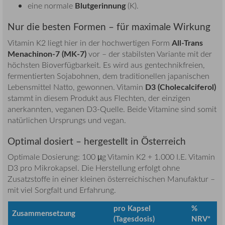
Blutgerinnung
eine normale
(K).
Nur die besten Formen – für maximale Wirkung
All-Trans
Vitamin K2 liegt hier in der hochwertigen Form
Menachinon-7 (MK-7)
vor – der stabilsten Variante mit der
höchsten Bioverfügbarkeit. Es wird aus gentechnikfreien,
fermentierten Sojabohnen, dem traditionellen japanischen
D3 (Cholecalciferol)
Lebensmittel Natto, gewonnen. Vitamin
stammt in diesem Produkt aus Flechten, der einzigen
anerkannten, veganen D3-Quelle. Beide Vitamine sind somit
natürlichen Ursprungs und vegan.
Optimal dosiert – hergestellt in Österreich
Optimale Dosierung: 100 µg Vitamin K2 + 1.000 I.E. Vitamin
D3 pro Mikrokapsel. Die Herstellung erfolgt ohne
Zusatzstoffe in einer kleinen österreichischen Manufaktur –
mit viel Sorgfalt und Erfahrung.
pro Kapsel
%
Zusammensetzung
(Tagesdosis)
NRV*