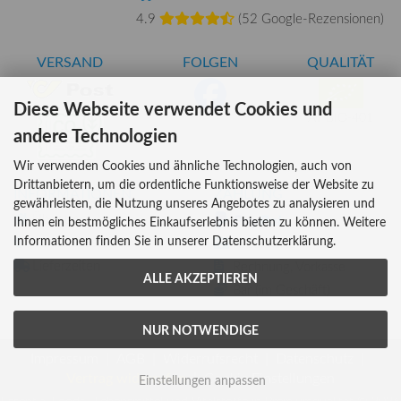
4.9
(
52 Google-Rezensionen
)
VERSAND
FOLGEN
QUALITÄT
Diese Webseite verwendet Cookies und
AT-BIO-401
andere Technologien
Wir verwenden Cookies und ähnliche Technologien, auch von
Drittanbietern, um die ordentliche Funktionsweise der Website zu
INFORMATIONEN
ZAHLUNG
gewährleisten, die Nutzung unseres Angebotes zu analysieren und
Über uns
Ihnen ein bestmögliches Einkaufserlebnis bieten zu können. Weitere
Informationen finden Sie in unserer Datenschutzerklärung.
Versandkosten
Kreditkarte
Lieferzeiten
Rechnung, Vorkasse
ALLE AKZEPTIEREN
Bar (im Geschäft)
NUR NOTWENDIGE
Impressum
AGB
Widerrufsrecht
Datenschutz
Vertrag widerrufen
Cookie Einstellungen
Einstellungen anpassen
Essential Foods | Lebensmittel und Vitalstoffe in Premiumqualität © 2026