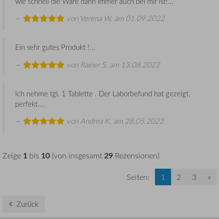
wie schnell die Ware dann immer auch bei mir ist!...
von
Verena W.
am 01.09.2022
Ein sehr gutes Produkt !...
von
Rainer S.
am 13.08.2022
Ich nehme tgl. 1 Tablette . Der Laborbefund hat gezeigt,
perfekt....
von
Andrea K.
am 28.05.2022
1
10
29
Zeige
bis
(von insgesamt
Rezensionen)
Seiten:
1
2
3
»
Zurück