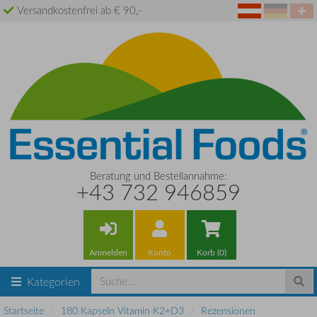
Versandkostenfrei ab € 90,-
Beratung und Bestellannahme:
+43 732 946859
Anmelden
Konto
Korb (0)
Kategorien
Startseite
180 Kapseln Vitamin K2+D3
Rezensionen