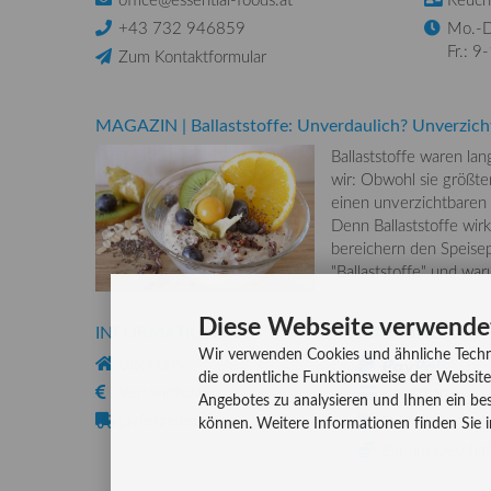
+43 732 946859
Mo.-D
Fr.: 9
Zum Kontaktformular
MAGAZIN
|
Ballaststoffe: Unverdaulich? Unverzich
Ballaststoffe waren la
wir: Obwohl sie größten
einen unverzichtbaren
Denn Ballaststoffe wirk
bereichern den Speisep
"Ballaststoffe" und wa
Diese Webseite verwende
INFORMATIONEN
ZAHLUNG
Wir verwenden Cookies und ähnliche Techn
Über uns
die ordentliche Funktionsweise der Website
Versandkosten
Kreditkarte
Angebotes zu analysieren und Ihnen ein bes
Lieferzeiten
Rechnung, Vork
können. Weitere Informationen finden Sie 
Bar (im Geschäf