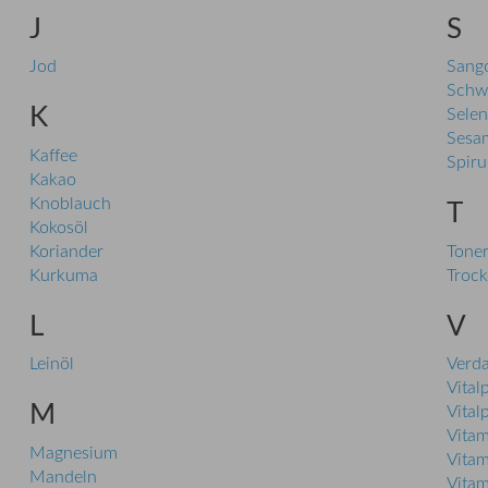
J
S
Jod
Sango
Schw
K
Selen
Sesa
Kaffee
Spiru
Kakao
Knoblauch
T
Kokosöl
Koriander
Tone
Kurkuma
Trock
L
V
Leinöl
Verd
Vitalp
M
Vitalp
Vitam
Magnesium
Vitam
Mandeln
Vitam