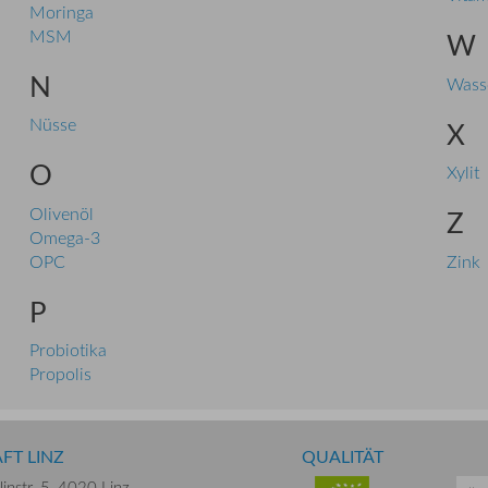
Moringa
MSM
W
N
Wass
Nüsse
X
O
Xylit
Olivenöl
Z
Omega-3
OPC
Zink
P
Probiotika
Propolis
FT LINZ
QUALITÄT
instr. 5,
4020 Linz