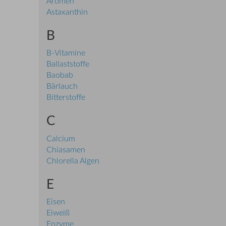
Aromen
Astaxanthin
B
B-Vitamine
Ballaststoffe
Baobab
Bärlauch
Bitterstoffe
C
Calcium
Chiasamen
Chlorella Algen
E
Eisen
Eiweiß
Enzyme