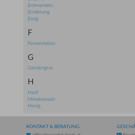
Erdmandeln
Ernährung
Essig
F
Fermentation
G
Gerstengras
H
Hanf
Himalayasalz
Honig
KONTAKT & BERATUNG
GESCHÄ
office@essential-foods.at
Reuchl