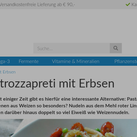
ersandkostenfreie Lieferung ab € 90,-
Ka
ga-3
Fermente
Vitamine & Mineralien
Pflanzenst
it Erbsen
trozzapreti mit Erbsen
t einiger Zeit gibt es hierfür eine interessante Alternative: P
nen aus Weizen so besonders? Nudeln aus dem Mehl roter Linsen
ten darüber hinaus doppelt so viel Eiweiß wie Weizennudeln.