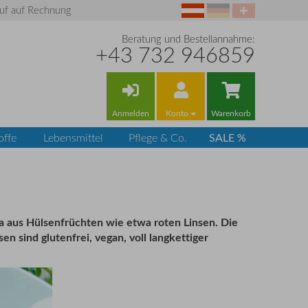
uf auf Rechnung
Beratung und Bestellannahme:
+43 732 946859
Anmelden
Konto
Warenkorb
SALE %
offe
Lebensmittel
Pflege & Co.
asta aus Hülsenfrüchten wie etwa roten Linsen. Die
 sind glutenfrei, vegan, voll langkettiger