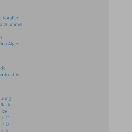
 Korallen
arzkümmel
m
lina Algen
rde
enfrüchte
auung
flaster
ilze
in C
in D
in K