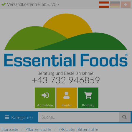
Versandkostenfrei ab € 90,-
Beratung und Bestellannahme:
+43 732 946859
Anmelden
Konto
Korb (0)
Kategorien
Startseite
Pflanzenstoffe
7-Kräuter, Bitterstoffe