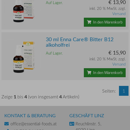
€ 13,90
Auf Lager.
inkl. 20 % MwSt. zzgl.
Versand
In den Warenkorb
30 ml Enna Care® Bitter B12
alkoholfrei
€ 15,90
Auf Lager.
inkl. 20 % MwSt. zzgl.
Versand
In den Warenkorb
Seiten:
1
1
4
4
Zeige
bis
(von insgesamt
Artikeln)
KONTAKT & BERATUNG
GESCHÄFT LINZ
office@essential-foods.at
Reuchlinstr. 5,
4020 Linz