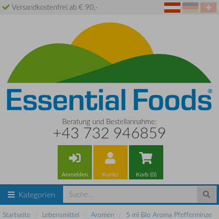
Versandkostenfrei ab € 90,-
Beratung und Bestellannahme:
+43 732 946859
Anmelden
Konto
Korb (0)
Kategorien
Startseite
Lebensmittel
Aromen
5 ml Bio Aroma Pfefferminze