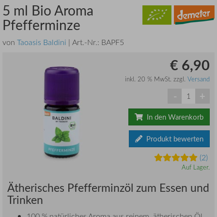
5 ml Bio Aroma
Pfefferminze
von
Taoasis Baldini
| Art.-Nr.:
BAPF5
€ 6,90
inkl. 20 % MwSt. zzgl.
Versand
-
+
In den Warenkorb
Produkt bewerten
(2)
Auf Lager.
Ätherisches Pfefferminzöl zum Essen und
Trinken
100 % natürliches Aroma aus reinem, ätherischen Öl