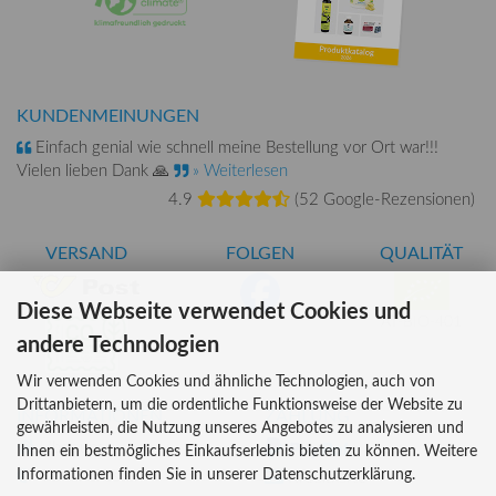
KUNDENMEINUNGEN
Einfach genial wie schnell meine Bestellung vor Ort war!!!
Vielen lieben Dank 🙏
» Weiterlesen
4.9
(
52 Google-Rezensionen
)
VERSAND
FOLGEN
QUALITÄT
Diese Webseite verwendet Cookies und
AT-BIO-401
andere Technologien
Wir verwenden Cookies und ähnliche Technologien, auch von
Drittanbietern, um die ordentliche Funktionsweise der Website zu
INFORMATIONEN
ZAHLUNG
gewährleisten, die Nutzung unseres Angebotes zu analysieren und
Über uns
Ihnen ein bestmögliches Einkaufserlebnis bieten zu können. Weitere
Informationen finden Sie in unserer Datenschutzerklärung.
Versandkosten
Kreditkarte