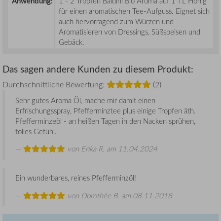
Anwendung:
1 - 2 Tropfen Baldini Bio Aroma auf 1 TL Honig
für einen aromatischen Tee-Aufguss. Eignet sich
auch hervorragend zum Würzen und
Aromatisieren von Dressings, Süßspeisen und
Gebäck.
Das sagen andere Kunden zu diesem Produkt:
Durchschnittliche Bewertung:
(2)
Sehr gutes Aroma Öl, mache mir damit einen
Erfrischungsspray, Pfefferminztee plus einige Tropfen äth.
Pfefferminzeöl - an heißen Tagen in den Nacken sprühen,
tolles Gefühl.
von
Erika R.
am 11.04.2024
Ein wunderbares, reines Pfefferminzöl!
von
Dorothée B.
am 08.11.2018