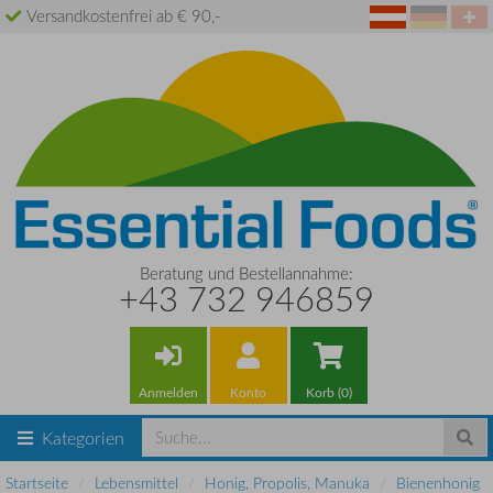
Versandkostenfrei ab € 90,-
Beratung und Bestellannahme:
+43 732 946859
Anmelden
Konto
Korb (0)
Kategorien
Startseite
Lebensmittel
Honig, Propolis, Manuka
Bienenhonig