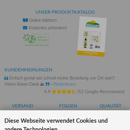
UNSER PRODUKTKATALOG
Online
blättern
Kostenlos
anfordern!
KUNDENMEINUNGEN
Einfach genial wie schnell meine Bestellung vor Ort war!!!
Vielen lieben Dank 🙏
» Weiterlesen
4.9
(
52 Google-Rezensionen
)
VERSAND
FOLGEN
QUALITÄT
Diese Webseite verwendet Cookies und
AT-BIO-401
andere Technologien