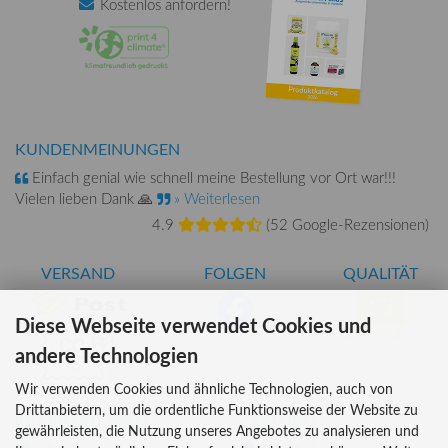
Kostenlos
anfordern!
KUNDENMEINUNGEN
Einfach genial wie schnell meine Bestellung vor Ort war!!!
Vielen lieben Dank 🙏
» Weiterlesen
4.9
(
52 Google-Rezensionen
)
VERSAND
FOLGEN
QUALITÄT
Diese Webseite verwendet Cookies und
AT-BIO-401
andere Technologien
Wir verwenden Cookies und ähnliche Technologien, auch von
Drittanbietern, um die ordentliche Funktionsweise der Website zu
INFORMATIONEN
ZAHLUNG
gewährleisten, die Nutzung unseres Angebotes zu analysieren und
Über uns