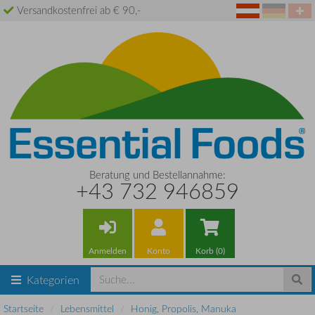
Versandkostenfrei ab € 90,-
Beratung und Bestellannahme:
+43 732 946859
Anmelden
Konto
Korb (0)
Kategorien
Startseite
Lebensmittel
Honig, Propolis, Manuka