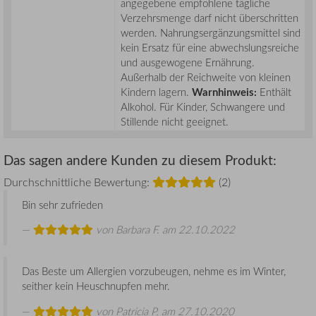
angegebene empfohlene tägliche
Verzehrsmenge darf nicht überschritten
werden. Nahrungsergänzungsmittel sind
kein Ersatz für eine abwechslungsreiche
und ausgewogene Ernährung.
Außerhalb der Reichweite von kleinen
Kindern lagern.
Warnhinweis:
Enthält
Alkohol. Für Kinder, Schwangere und
Stillende nicht geeignet.
Das sagen andere Kunden zu diesem Produkt:
Durchschnittliche Bewertung:
(2)
Bin sehr zufrieden
von
Barbara F.
am 22.10.2022
Das Beste um Allergien vorzubeugen, nehme es im Winter,
seither kein Heuschnupfen mehr.
von
Patricia P.
am 27.10.2020