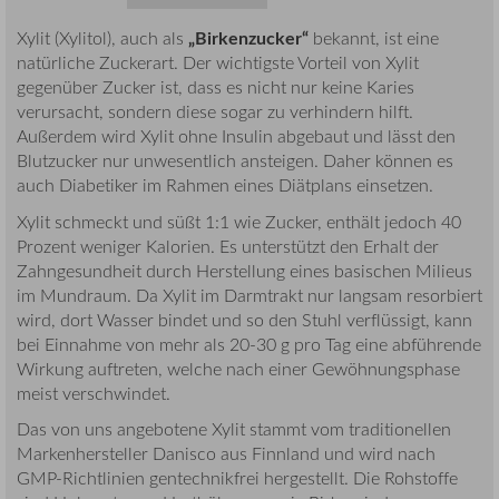
„Birkenzucker“
Xylit (Xylitol), auch als
bekannt, ist eine
natürliche Zuckerart. Der wichtigste Vorteil von Xylit
gegenüber Zucker ist, dass es nicht nur keine Karies
verursacht, sondern diese sogar zu verhindern hilft.
Außerdem wird Xylit ohne Insulin abgebaut und lässt den
Blutzucker nur unwesentlich ansteigen. Daher können es
auch Diabetiker im Rahmen eines Diätplans einsetzen.
Xylit schmeckt und süßt 1:1 wie Zucker, enthält jedoch 40
Prozent weniger Kalorien. Es unterstützt den Erhalt der
Zahngesundheit durch Herstellung eines basischen Milieus
im Mundraum. Da Xylit im Darmtrakt nur langsam resorbiert
wird, dort Wasser bindet und so den Stuhl verflüssigt, kann
bei Einnahme von mehr als 20-30 g pro Tag eine abführende
Wirkung auftreten, welche nach einer Gewöhnungsphase
meist verschwindet.
Das von uns angebotene Xylit stammt vom traditionellen
Markenhersteller Danisco aus Finnland und wird nach
GMP-Richtlinien gentechnikfrei hergestellt. Die Rohstoffe