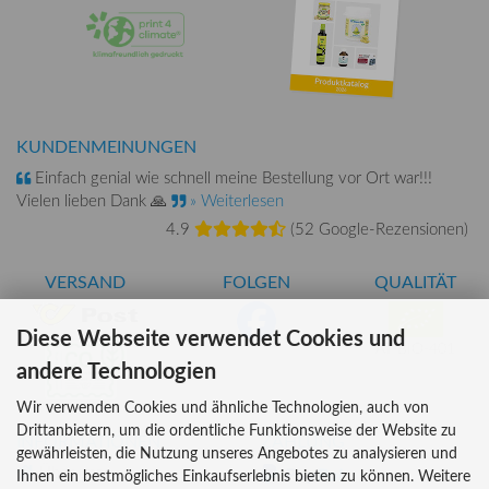
KUNDENMEINUNGEN
Einfach genial wie schnell meine Bestellung vor Ort war!!!
Vielen lieben Dank 🙏
» Weiterlesen
4.9
(
52 Google-Rezensionen
)
VERSAND
FOLGEN
QUALITÄT
Diese Webseite verwendet Cookies und
AT-BIO-401
andere Technologien
Wir verwenden Cookies und ähnliche Technologien, auch von
Drittanbietern, um die ordentliche Funktionsweise der Website zu
INFORMATIONEN
ZAHLUNG
gewährleisten, die Nutzung unseres Angebotes zu analysieren und
Über uns
Ihnen ein bestmögliches Einkaufserlebnis bieten zu können. Weitere