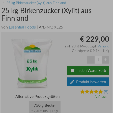
25 kg Birkenzucker (Xylit) aus Finnland
25 kg Birkenzucker (Xylit) aus
Finnland
von
Essential Foods
| Art.-Nr.:
XL25
€ 229,00
inkl. 20 % MwSt. zzgl.
Versand
Grundpreis: € 9,16 | 1 Kg
-
+
In den Warenkorb
Produkt bewerten
(5)
Alternative Produktgrößen:
Auf Lager.
750 g Beutel
€ 7,90 (€ 10,53 | 1 Kg)