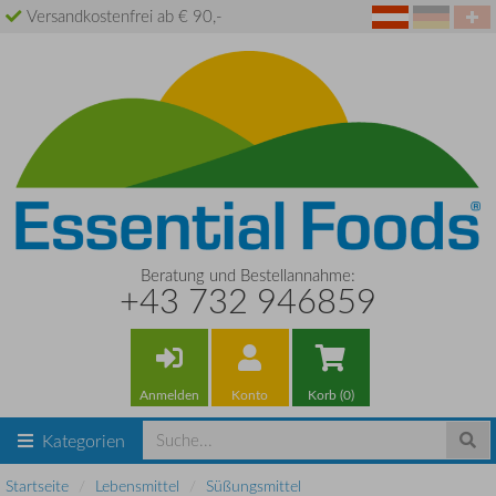
Versandkostenfrei ab € 90,-
Beratung und Bestellannahme:
+43 732 946859
Anmelden
Konto
Korb (0)
Kategorien
Startseite
Lebensmittel
Süßungsmittel