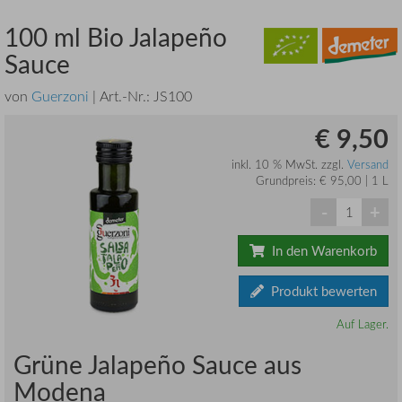
100 ml Bio Jalapeño
Sauce
von
Guerzoni
| Art.-Nr.:
JS100
€ 9,50
inkl. 10 % MwSt. zzgl.
Versand
Grundpreis: € 95,00 | 1 L
-
+
In den Warenkorb
Produkt bewerten
Auf Lager.
Grüne Jalapeño Sauce aus
Modena