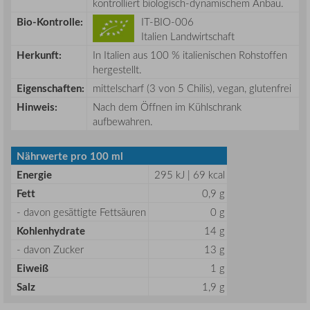
kontrolliert biologisch-dynamischem Anbau.
Bio-Kontrolle:
IT-BIO-006
Italien Landwirtschaft
Herkunft:
In Italien aus 100 % italienischen Rohstoffen
hergestellt.
Eigenschaften:
mittelscharf (3 von 5 Chilis), vegan, glutenfrei
Hinweis:
Nach dem Öffnen im Kühlschrank
aufbewahren.
Nährwerte pro 100 ml
Energie
295 kJ | 69 kcal
Fett
0,9 g
- davon gesättigte Fettsäuren
0 g
Kohlenhydrate
14 g
- davon Zucker
13 g
Eiweiß
1 g
Salz
1,9 g