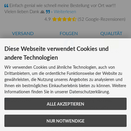
Einfach genial wie schnell meine Bestellung vor Ort war!!!
Vielen lieben Dank 🙏
» Weiterlesen
4.9
(
52 Google-Rezensionen
)
VERSAND
FOLGEN
QUALITÄT
Diese Webseite verwendet Cookies und
AT-BIO-401
andere Technologien
Wir verwenden Cookies und ähnliche Technologien, auch von
Drittanbietern, um die ordentliche Funktionsweise der Website zu
INFORMATIONEN
ZAHLUNG
gewährleisten, die Nutzung unseres Angebotes zu analysieren und
Über uns
Ihnen ein bestmögliches Einkaufserlebnis bieten zu können. Weitere
Informationen finden Sie in unserer Datenschutzerklärung.
Versandkosten
Kreditkarte
Lieferzeiten
Rechnung, Vorkasse
ALLE AKZEPTIEREN
Bar (im Geschäft)
NUR NOTWENDIGE
Impressum
AGB
Widerrufsrecht
Datenschutz