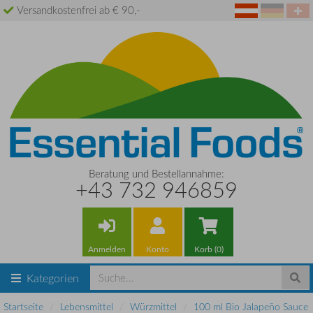
Versandkostenfrei ab € 90,-
Beratung und Bestellannahme:
+43 732 946859
Anmelden
Konto
Korb (0)
Kategorien
Startseite
Lebensmittel
Würzmittel
100 ml Bio Jalapeño Sauce