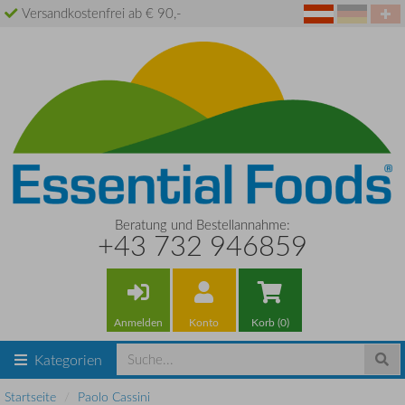
Versandkostenfrei ab € 90,-
Beratung und Bestellannahme:
+43 732 946859
Anmelden
Konto
Korb (0)
Kategorien
Startseite
Paolo Cassini