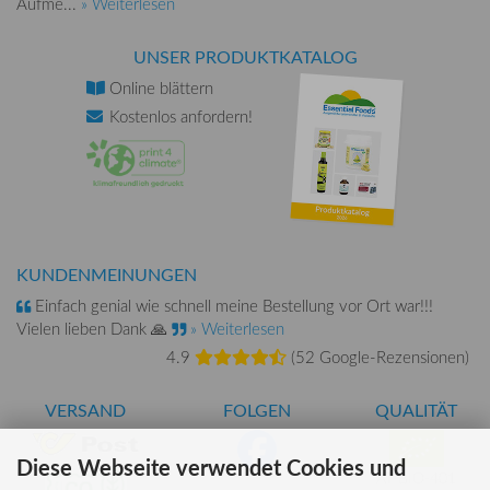
Aufme...
» Weiterlesen
UNSER PRODUKTKATALOG
Online
blättern
Kostenlos
anfordern!
KUNDENMEINUNGEN
Einfach genial wie schnell meine Bestellung vor Ort war!!!
Vielen lieben Dank 🙏
» Weiterlesen
4.9
(
52 Google-Rezensionen
)
VERSAND
FOLGEN
QUALITÄT
Diese Webseite verwendet Cookies und
AT-BIO-401