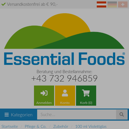
Versandkostenfrei ab € 90,-
Beratung und Bestellannahme:
+43 732 946859
Anmelden
Konto
Korb (0)
Kategorien
Startseite
Pflege & Co.
Zubehör
100 ml Violettglas