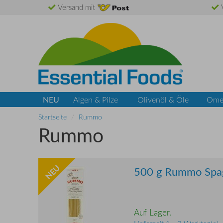
Versand mit
V
NEU
Algen & Pilze
Olivenöl & Öle
Ome
Startseite
Rummo
Rummo
NEU
500 g Rummo Spag
Auf Lager.