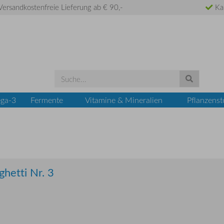
ersandkostenfreie Lieferung ab € 90,-
Ka
ga-3
Fermente
Vitamine & Mineralien
Pflanzenst
hetti Nr. 3