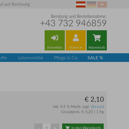
uf auf Rechnung
Beratung und Bestellannahme:
+43 732 946859
Anmelden
Konto
Warenkorb
SALE %
offe
Lebensmittel
Pflege & Co.
€ 2,10
inkl. 4,9 % MwSt. zzgl.
Versand
Grundpreis: € 4,20 | 1 Kg
-
+
In den Warenkorb