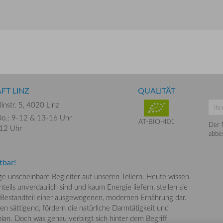
FT LINZ
QUALITÄT
instr. 5,
4020 Linz
o.: 9-12 &
13-16 Uhr
AT-BIO-401
Der 
-12 Uhr
abbes
tbar!
nge unscheinbare Begleiter auf unseren Tellern. Heute wissen
teils unverdaulich sind und kaum Energie liefern, stellen sie
 Bestandteil einer ausgewogenen, modernen Ernährung dar.
en sättigend, fördern die natürliche Darmtätigkeit und
lan. Doch was genau verbirgt sich hinter dem Begriff