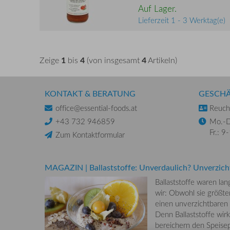
Auf Lager.
Lieferzeit 1 - 3 Werktag(e)
1
4
4
Zeige
bis
(von insgesamt
Artikeln)
KONTAKT & BERATUNG
GESCHÄ
office@essential-foods.at
Reuchl
+43 732 946859
Mo.-D
Fr.: 9
Zum Kontaktformular
MAGAZIN
|
Ballaststoffe: Unverdaulich? Unverzich
Ballaststoffe waren la
wir: Obwohl sie größten
einen unverzichtbaren
Denn Ballaststoffe wirk
bereichern den Speisep