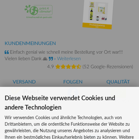
KUNDENMEINUNGEN
Einfach genial wie schnell meine Bestellung vor Ort war!!!
Vielen lieben Dank 🙏
» Weiterlesen
4.9
(
52 Google-Rezensionen
)
VERSAND
FOLGEN
QUALITÄT
Diese Webseite verwendet Cookies und
AT-BIO-401
andere Technologien
Wir verwenden Cookies und ähnliche Technologien, auch von
Drittanbietern, um die ordentliche Funktionsweise der Website zu
INFORMATIONEN
ZAHLUNG
gewährleisten, die Nutzung unseres Angebotes zu analysieren und
Über uns
Ihnen ein bestmögliches Einkaufserlebnis bieten zu können. Weitere