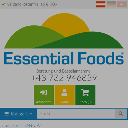
Versandkostenfrei ab € 90,-
Beratung und Bestellannahme:
+43 732 946859
Anmelden
Konto
Korb (0)
Kategorien
Startseite
SAN-U-VIT