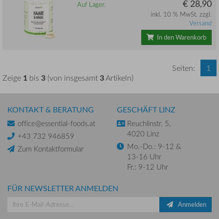
€ 28,90
Auf Lager.
inkl. 10 % MwSt. zzgl.
Versand
In den Warenkorb
Seiten:
1
1
3
3
Zeige
bis
(von insgesamt
Artikeln)
KONTAKT & BERATUNG
GESCHÄFT LINZ
office@essential-foods.at
Reuchlinstr. 5,
4020 Linz
+43 732 946859
Mo.-Do.: 9-12 &
Zum Kontaktformular
13-16 Uhr
Fr.: 9-12 Uhr
FÜR NEWSLETTER ANMELDEN
Anmelden