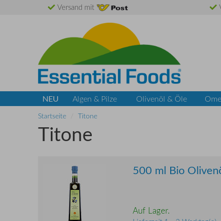
Versand mit
V
NEU
Algen & Pilze
Olivenöl & Öle
Ome
Startseite
Titone
Titone
500 ml Bio Oliven
Auf Lager.