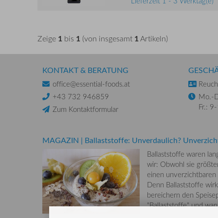
Lieferzeit 1 - 3 Werktag(e)
1
1
1
Zeige
bis
(von insgesamt
Artikeln)
KONTAKT & BERATUNG
GESCHÄ
office@essential-foods.at
Reuchl
+43 732 946859
Mo.-D
Fr.: 9
Zum Kontaktformular
MAGAZIN
|
Ballaststoffe: Unverdaulich? Unverzich
Ballaststoffe waren la
wir: Obwohl sie größten
einen unverzichtbaren
Denn Ballaststoffe wirk
bereichern den Speisep
"Ballaststoffe" und wa