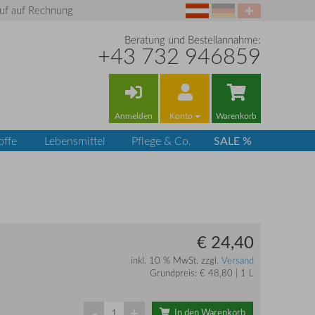
uf auf Rechnung
Beratung und Bestellannahme:
+43 732 946859
Anmelden
Konto
Warenkorb
SALE %
offe
Lebensmittel
Pflege & Co.
€ 24,40
inkl. 10 % MwSt. zzgl.
Versand
Grundpreis: € 48,80 | 1 L
-
+
In den Warenkorb