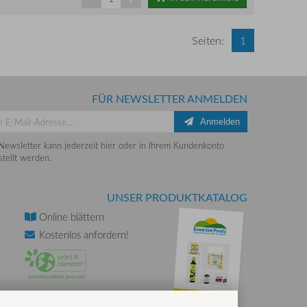
Seiten:
1
FÜR NEWSLETTER ANMELDEN
Anmelden
Newsletter kann jederzeit hier oder in Ihrem Kundenkonto
tellt werden.
UNSER PRODUKTKATALOG
Online
blättern
Kostenlos
anfordern!