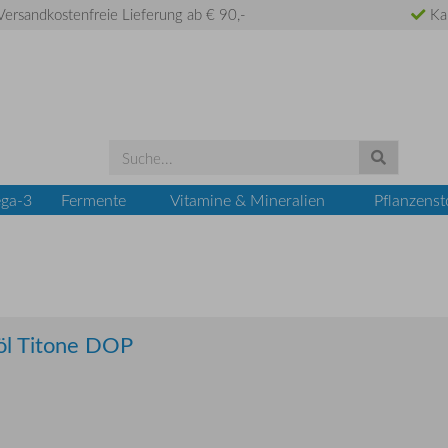
ersandkostenfreie Lieferung ab € 90,-
Ka
ga-3
Fermente
Vitamine & Mineralien
Pflanzenst
öl Titone DOP