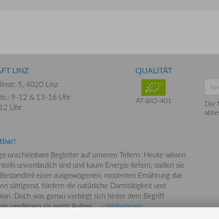
FT LINZ
QUALITÄT
instr. 5,
4020 Linz
o.: 9-12 &
13-16 Uhr
AT-BIO-401
Der 
-12 Uhr
abbes
tbar!
nge unscheinbare Begleiter auf unseren Tellern. Heute wissen
teils unverdaulich sind und kaum Energie liefern, stellen sie
 Bestandteil einer ausgewogenen, modernen Ernährung dar.
en sättigend, fördern die natürliche Darmtätigkeit und
lan. Doch was genau verbirgt sich hinter dem Begriff
rum verdienen sie mehr Aufme...
» Weiterlesen