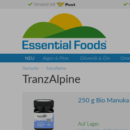
Versand mit
V
NEU
Algen & Pilze
Olivenöl & Öle
Ome
Startseite
TranzAlpine
TranzAlpine
250 g Bio Manuk
Auf Lager.