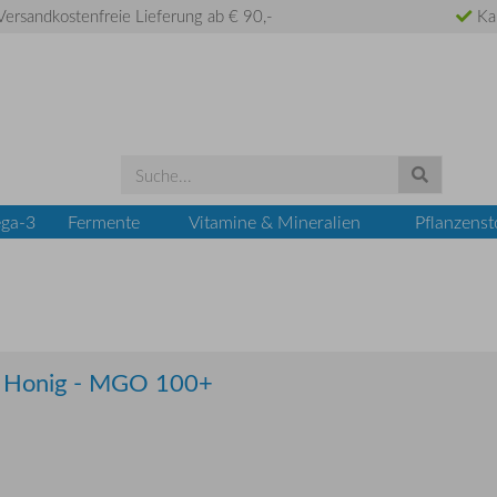
ersandkostenfreie Lieferung ab € 90,-
Ka
ga-3
Fermente
Vitamine & Mineralien
Pflanzenst
a Honig - MGO 100+