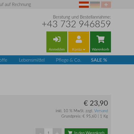
uf auf Rechnung
Beratung und Bestellannahme:
+43 732 946859
Anmelden
Konto
Warenkorb
SALE %
offe
Lebensmittel
Pflege & Co.
€ 23,90
inkl. 10 % MwSt. zzgl.
Versand
Grundpreis: € 95,60 | 1 Kg
-
+
In den Warenkorb