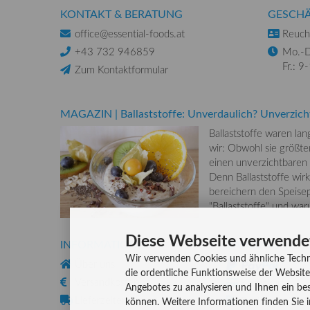
KONTAKT & BERATUNG
GESCHÄ
office@essential-foods.at
Reuchl
+43 732 946859
Mo.-D
Fr.: 9
Zum Kontaktformular
MAGAZIN
|
Ballaststoffe: Unverdaulich? Unverzich
Ballaststoffe waren la
wir: Obwohl sie größten
einen unverzichtbaren
Denn Ballaststoffe wirk
bereichern den Speisep
"Ballaststoffe" und wa
Diese Webseite verwende
INFORMATIONEN
ZAHLUNG
Wir verwenden Cookies und ähnliche Techn
Über uns
die ordentliche Funktionsweise der Website
Versandkosten
Kreditkarte
Angebotes zu analysieren und Ihnen ein bes
Lieferzeiten
Rechnung, Vork
können. Weitere Informationen finden Sie 