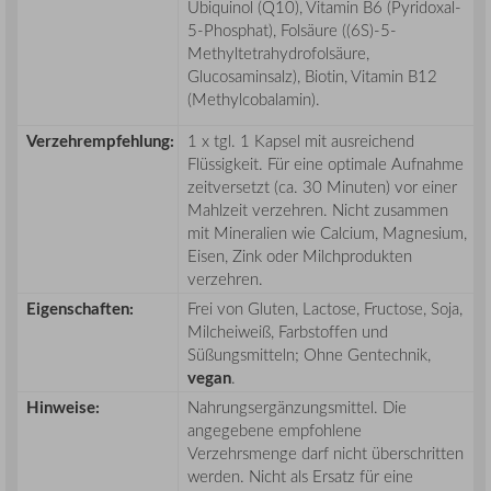
Ubiquinol (Q10), Vitamin B6 (Pyridoxal-
5-Phosphat), Folsäure ((6S)-5-
Methyltetrahydrofolsäure,
Glucosaminsalz), Biotin, Vitamin B12
(Methylcobalamin).
Verzehrempfehlung:
1 x tgl. 1 Kapsel mit ausreichend
Flüssigkeit. Für eine optimale Aufnahme
zeitversetzt (ca. 30 Minuten) vor einer
Mahlzeit verzehren. Nicht zusammen
mit Mineralien wie Calcium, Magnesium,
Eisen, Zink oder Milchprodukten
verzehren.
Eigenschaften:
Frei von Gluten, Lactose, Fructose, Soja,
Milcheiweiß, Farbstoffen und
Süßungsmitteln; Ohne Gentechnik,
vegan
.
Hinweise:
Nahrungsergänzungsmittel. Die
angegebene empfohlene
Verzehrsmenge darf nicht überschritten
werden. Nicht als Ersatz für eine