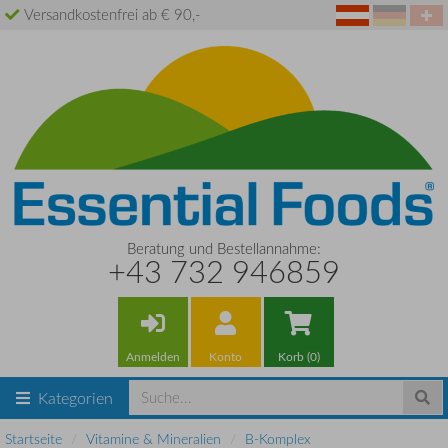
Versandkostenfrei ab € 90,-
Beratung und Bestellannahme:
+43 732 946859
Anmelden
Konto
Korb (0)
Kategorien
Startseite
Vitamine & Mineralien
B-Komplex