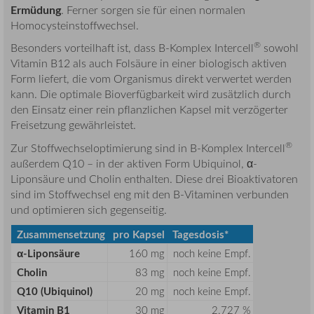
Ermüdung
. Ferner sorgen sie für einen normalen
Homocysteinstoffwechsel.
®
Besonders vorteilhaft ist, dass B-Komplex Intercell
sowohl
Vitamin B12 als auch Folsäure in einer biologisch aktiven
Form liefert, die vom Organismus direkt verwertet werden
kann. Die optimale Bioverfügbarkeit wird zusätzlich durch
den Einsatz einer rein pflanzlichen Kapsel mit verzögerter
Freisetzung gewährleistet.
®
Zur Stoffwechseloptimierung sind in B-Komplex Intercell
außerdem Q10 – in der aktiven Form Ubiquinol, α-
Liponsäure und Cholin enthalten. Diese drei Bioaktivatoren
sind im Stoffwechsel eng mit den B-Vitaminen verbunden
und optimieren sich gegenseitig.
Zusammensetzung
pro Kapsel
Tagesdosis*
α-Liponsäure
160 mg
noch keine Empf.
Cholin
83 mg
noch keine Empf.
Q10 (Ubiquinol)
20 mg
noch keine Empf.
Vitamin B1
30 mg
2.727 %