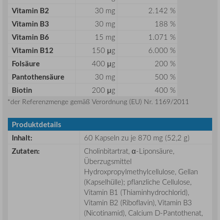
Vitamin B2
30 mg
2.142 %
Vitamin B3
30 mg
188 %
Vitamin B6
15 mg
1.071 %
Vitamin B12
150 μg
6.000 %
Folsäure
400 μg
200 %
Pantothensäure
30 mg
500 %
Biotin
200 μg
400 %
*der Referenzmenge gemäß Verordnung (EU) Nr. 1169/2011
Produktdetails
Inhalt:
60 Kapseln zu je 870 mg (52,2 g)
Zutaten:
Cholinbitartrat, α-Liponsäure,
Überzugsmittel
Hydroxpropylmethylcellulose, Gellan
(Kapselhülle); pflanzliche Cellulose,
Vitamin B1 (Thiaminhydrochlorid),
Vitamin B2 (Riboflavin), Vitamin B3
(Nicotinamid), Calcium D-Pantothenat,