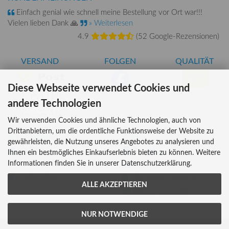
Einfach genial wie schnell meine Bestellung vor Ort war!!!
Vielen lieben Dank 🙏
» Weiterlesen
4.9
(
52 Google-Rezensionen
)
VERSAND
FOLGEN
QUALITÄT
Diese Webseite verwendet Cookies und
AT-BIO-401
andere Technologien
Wir verwenden Cookies und ähnliche Technologien, auch von
Drittanbietern, um die ordentliche Funktionsweise der Website zu
INFORMATIONEN
ZAHLUNG
gewährleisten, die Nutzung unseres Angebotes zu analysieren und
Über uns
Ihnen ein bestmögliches Einkaufserlebnis bieten zu können. Weitere
Informationen finden Sie in unserer Datenschutzerklärung.
Versandkosten
Kreditkarte
Lieferzeiten
Rechnung, Vorkasse
ALLE AKZEPTIEREN
Bar (im Geschäft)
NUR NOTWENDIGE