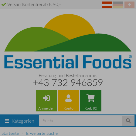
Versandkostenfrei ab € 90,-
Beratung und Bestellannahme:
+43 732 946859
Anmelden
Konto
Korb (0)
Kategorien
Startseite
Erweiterte Suche