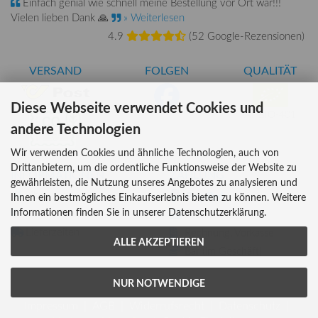
Einfach genial wie schnell meine Bestellung vor Ort war!!!
Vielen lieben Dank 🙏
» Weiterlesen
4.9
(
52 Google-Rezensionen
)
VERSAND
FOLGEN
QUALITÄT
Diese Webseite verwendet Cookies und
AT-BIO-401
andere Technologien
Wir verwenden Cookies und ähnliche Technologien, auch von
Drittanbietern, um die ordentliche Funktionsweise der Website zu
INFORMATIONEN
ZAHLUNG
gewährleisten, die Nutzung unseres Angebotes zu analysieren und
Über uns
Ihnen ein bestmögliches Einkaufserlebnis bieten zu können. Weitere
Informationen finden Sie in unserer Datenschutzerklärung.
Versandkosten
Kreditkarte
Lieferzeiten
Rechnung, Vorkasse
ALLE AKZEPTIEREN
Bar (im Geschäft)
NUR NOTWENDIGE
Impressum
AGB
Widerrufsrecht
Datenschutz