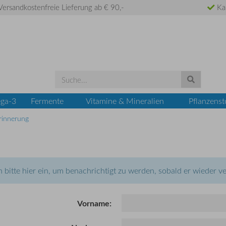
ersandkostenfreie Lieferung ab € 90,-
Ka
ga-3
Fermente
Vitamine & Mineralien
Pflanzenst
rinnerung
ich bitte hier ein, um benachrichtigt zu werden, sobald er wieder ve
Vorname: