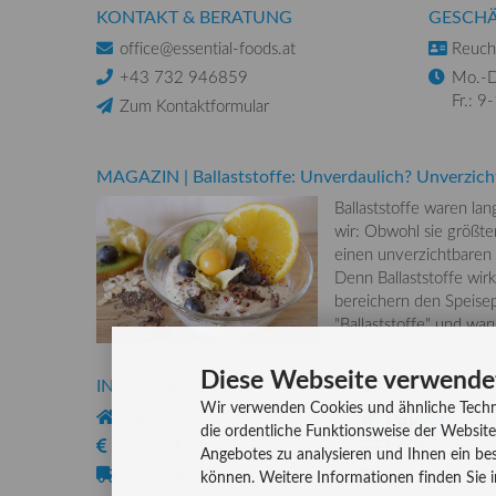
KONTAKT & BERATUNG
GESCHÄ
office@essential-foods.at
Reuchl
+43 732 946859
Mo.-D
Fr.: 9
Zum Kontaktformular
MAGAZIN
|
Ballaststoffe: Unverdaulich? Unverzich
Ballaststoffe waren la
wir: Obwohl sie größten
einen unverzichtbaren
Denn Ballaststoffe wirk
bereichern den Speisep
"Ballaststoffe" und wa
Diese Webseite verwende
INFORMATIONEN
ZAHLUNG
Wir verwenden Cookies und ähnliche Techn
Über uns
die ordentliche Funktionsweise der Website
Versandkosten
Kreditkarte
Angebotes zu analysieren und Ihnen ein bes
Lieferzeiten
Rechnung, Vork
können. Weitere Informationen finden Sie 