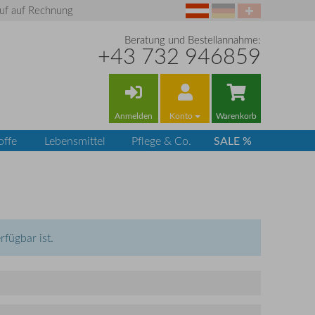
uf auf Rechnung
Beratung und Bestellannahme:
+43 732 946859
Anmelden
Konto
Warenkorb
SALE %
offe
Lebensmittel
Pflege & Co.
rfügbar ist.