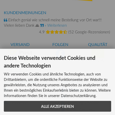
KUNDENMEINUNGEN
Einfach genial wie schnell meine Bestellung vor Ort war!!!
Vielen lieben Dank 🙏
» Weiterlesen
4.9
(
52 Google-Rezensionen
)
VERSAND
FOLGEN
QUALITÄT
Diese Webseite verwendet Cookies und
AT-BIO-401
andere Technologien
Wir verwenden Cookies und ähnliche Technologien, auch von
Drittanbietern, um die ordentliche Funktionsweise der Website zu
INFORMATIONEN
ZAHLUNG
gewährleisten, die Nutzung unseres Angebotes zu analysieren und
Über uns
Ihnen ein bestmögliches Einkaufserlebnis bieten zu können. Weitere
Informationen finden Sie in unserer Datenschutzerklärung.
Versandkosten
Kreditkarte
Lieferzeiten
Rechnung, Vorkasse
ALLE AKZEPTIEREN
Bar (im Geschäft)