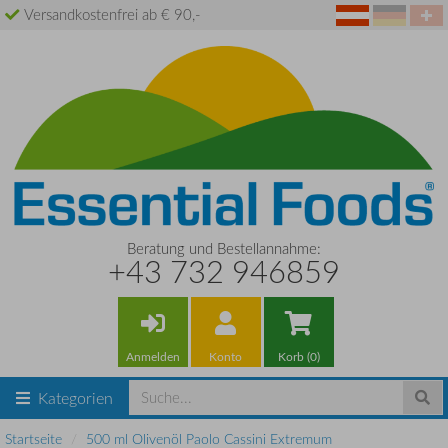
Versandkostenfrei ab € 90,-
Beratung und Bestellannahme:
+43 732 946859
Anmelden
Konto
Korb (0)
Kategorien
Startseite
500 ml Olivenöl Paolo Cassini Extremum