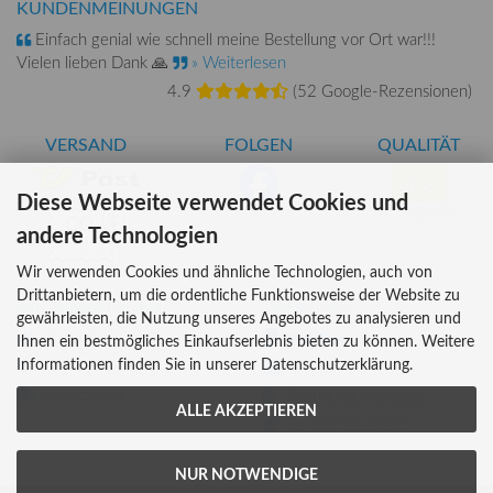
KUNDENMEINUNGEN
Einfach genial wie schnell meine Bestellung vor Ort war!!!
Vielen lieben Dank 🙏
» Weiterlesen
4.9
(
52 Google-Rezensionen
)
VERSAND
FOLGEN
QUALITÄT
Diese Webseite verwendet Cookies und
AT-BIO-401
andere Technologien
Wir verwenden Cookies und ähnliche Technologien, auch von
Drittanbietern, um die ordentliche Funktionsweise der Website zu
INFORMATIONEN
ZAHLUNG
gewährleisten, die Nutzung unseres Angebotes zu analysieren und
Über uns
Ihnen ein bestmögliches Einkaufserlebnis bieten zu können. Weitere
Informationen finden Sie in unserer Datenschutzerklärung.
Versandkosten
Kreditkarte
Lieferzeiten
Rechnung, Vorkasse
ALLE AKZEPTIEREN
Bar (im Geschäft)
NUR NOTWENDIGE