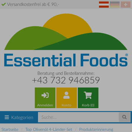
Versandkostenfrei ab € 90,-
Beratung und Bestellannahme:
+43 732 946859
Anmelden
Konto
Korb (0)
Kategorien
Startseite
Top Olivenöl 4-Länder-Set
Produkterinnerung