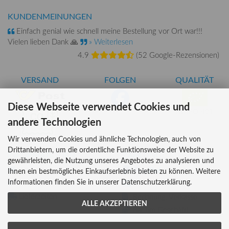
KUNDENMEINUNGEN
Einfach genial wie schnell meine Bestellung vor Ort war!!!
Vielen lieben Dank 🙏
» Weiterlesen
4.9
(
52 Google-Rezensionen
)
VERSAND
FOLGEN
QUALITÄT
Diese Webseite verwendet Cookies und
AT-BIO-401
andere Technologien
Wir verwenden Cookies und ähnliche Technologien, auch von
Drittanbietern, um die ordentliche Funktionsweise der Website zu
INFORMATIONEN
ZAHLUNG
gewährleisten, die Nutzung unseres Angebotes zu analysieren und
Über uns
Ihnen ein bestmögliches Einkaufserlebnis bieten zu können. Weitere
Informationen finden Sie in unserer Datenschutzerklärung.
Versandkosten
Kreditkarte
Lieferzeiten
Rechnung, Vorkasse
ALLE AKZEPTIEREN
Bar (im Geschäft)