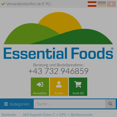
Versandkostenfrei ab € 90,-
Beratung und Bestellannahme:
+43 732 946859
Anmelden
Konto
Korb (0)
Kategorien
Startseite
360 Kapseln Ester-C + OPC + Bioflavonoide