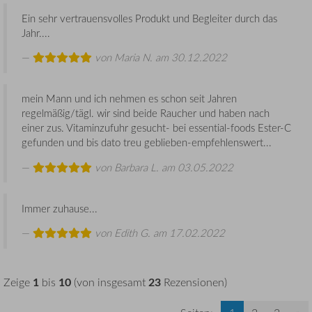
Ein sehr vertrauensvolles Produkt und Begleiter durch das
Jahr....
von
Maria N.
am 30.12.2022
mein Mann und ich nehmen es schon seit Jahren
regelmäßig/tägl. wir sind beide Raucher und haben nach
einer zus. Vitaminzufuhr gesucht- bei essential-foods Ester-C
gefunden und bis dato treu geblieben-empfehlenswert...
von
Barbara L.
am 03.05.2022
Immer zuhause...
von
Edith G.
am 17.02.2022
1
10
23
Zeige
bis
(von insgesamt
Rezensionen)