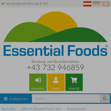
Versandkostenfrei ab € 90,-
Beratung und Bestellannahme:
+43 732 946859
Anmelden
Konto
Korb (0)
Kategorien
Startseite
500 ml Olivenöl Franci Bio
Rezensionen