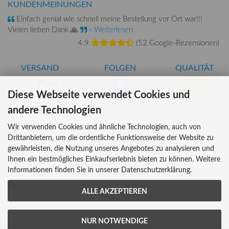
KUNDENMEINUNGEN
Einfach genial wie schnell meine Bestellung vor Ort war!!!
Vielen lieben Dank 🙏
» Weiterlesen
4.9
(
52 Google-Rezensionen
)
VERSAND
FOLGEN
QUALITÄT
Diese Webseite verwendet Cookies und
AT-BIO-401
andere Technologien
Wir verwenden Cookies und ähnliche Technologien, auch von
Drittanbietern, um die ordentliche Funktionsweise der Website zu
INFORMATIONEN
ZAHLUNG
gewährleisten, die Nutzung unseres Angebotes zu analysieren und
Über uns
Ihnen ein bestmögliches Einkaufserlebnis bieten zu können. Weitere
Informationen finden Sie in unserer Datenschutzerklärung.
Versandkosten
Kreditkarte
Lieferzeiten
Rechnung, Vorkasse
ALLE AKZEPTIEREN
Bar (im Geschäft)
NUR NOTWENDIGE