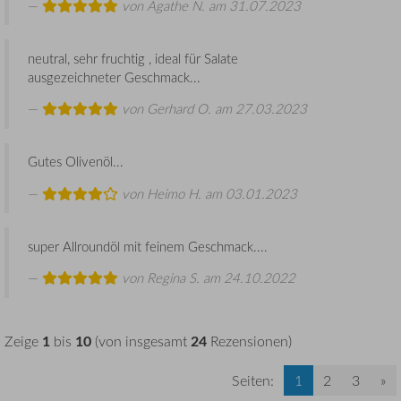
von
Agathe N.
am 31.07.2023
neutral, sehr fruchtig , ideal für Salate
ausgezeichneter Geschmack...
von
Gerhard O.
am 27.03.2023
Gutes Olivenöl...
von
Heimo H.
am 03.01.2023
super Allroundöl mit feinem Geschmack....
von
Regina S.
am 24.10.2022
1
10
24
Zeige
bis
(von insgesamt
Rezensionen)
Seiten:
1
2
3
»