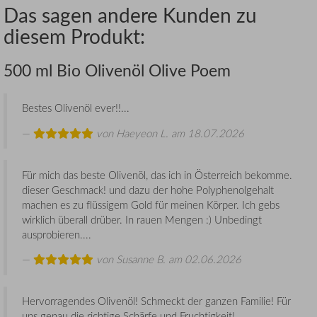
Das sagen andere Kunden zu
diesem Produkt:
500 ml Bio Olivenöl Olive Poem
Bestes Olivenöl ever!!...
von
Haeyeon L.
am 18.07.2026
Für mich das beste Olivenöl, das ich in Österreich bekomme.
dieser Geschmack! und dazu der hohe Polyphenolgehalt
machen es zu flüssigem Gold für meinen Körper. Ich gebs
wirklich überall drüber. In rauen Mengen :) Unbedingt
ausprobieren....
von
Susanne B.
am 02.06.2026
Hervorragendes Olivenöl! Schmeckt der ganzen Familie! Für
uns genau die richtige Schärfe und Fruchtigkeit!...