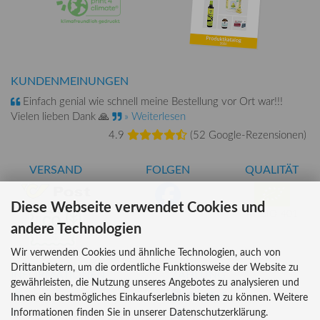
KUNDENMEINUNGEN
Einfach genial wie schnell meine Bestellung vor Ort war!!!
Vielen lieben Dank 🙏
» Weiterlesen
4.9
(
52 Google-Rezensionen
)
VERSAND
FOLGEN
QUALITÄT
Diese Webseite verwendet Cookies und
AT-BIO-401
andere Technologien
Wir verwenden Cookies und ähnliche Technologien, auch von
Drittanbietern, um die ordentliche Funktionsweise der Website zu
INFORMATIONEN
ZAHLUNG
gewährleisten, die Nutzung unseres Angebotes zu analysieren und
Über uns
Ihnen ein bestmögliches Einkaufserlebnis bieten zu können. Weitere
Informationen finden Sie in unserer Datenschutzerklärung.
Versandkosten
Kreditkarte