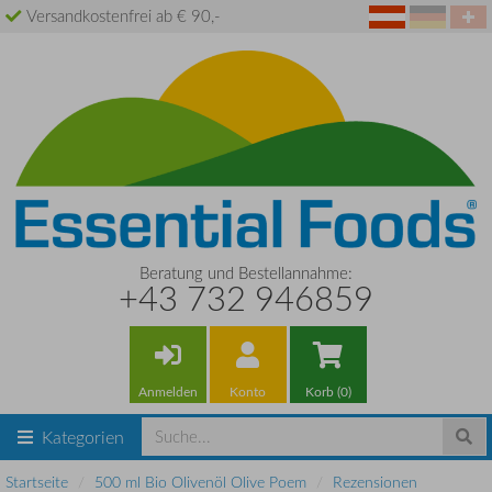
Versandkostenfrei ab € 90,-
Beratung und Bestellannahme:
+43 732 946859
Anmelden
Konto
Korb (0)
Kategorien
Startseite
500 ml Bio Olivenöl Olive Poem
Rezensionen