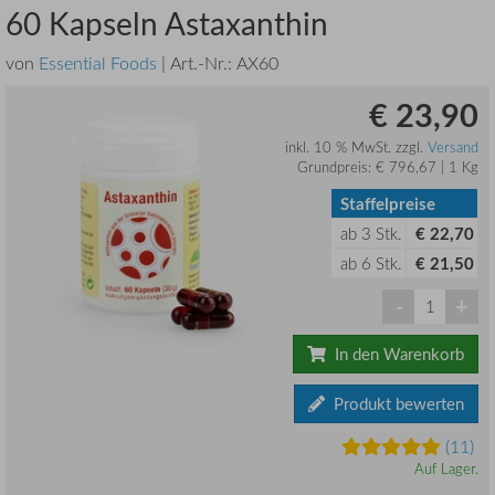
60 Kapseln Astaxanthin
von
Essential Foods
| Art.-Nr.:
AX60
€ 23,90
inkl. 10 % MwSt. zzgl.
Versand
Grundpreis: € 796,67 | 1 Kg
Staffelpreise
ab
3
Stk.
€ 22,70
ab
6
Stk.
€ 21,50
-
+
In den Warenkorb
Produkt bewerten
(11)
Auf Lager.