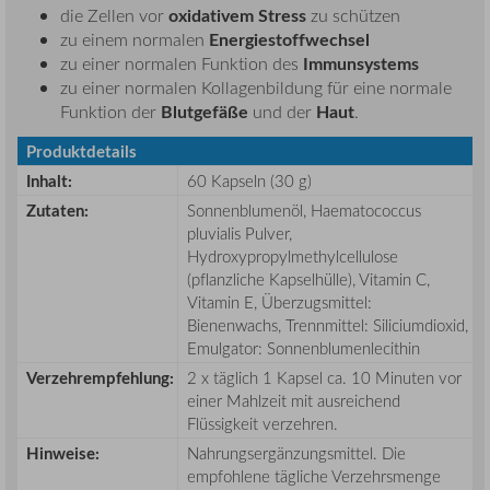
oxidativem Stress
die Zellen vor
zu schützen
Energiestoffwechsel
zu einem normalen
Immunsystems
zu einer normalen Funktion des
zu einer normalen Kollagenbildung für eine normale
Blutgefäße
Haut
Funktion der
und der
.
Produktdetails
Inhalt:
60 Kapseln (30 g)
Zutat
en:
Sonnenblumenöl, Haematococcus
pluvialis Pulver,
Hydroxypropylmethylcellulose
(pflanzliche Kapselhülle), Vitamin C,
Vitamin E, Überzugsmittel:
Bienenwachs, Trennmittel: Siliciumdioxid,
Emulgator: Sonnenblumenlecithin
Verzehrempfehlung:
2 x täglich 1 Kapsel ca. 10 Minuten vor
einer Mahlzeit mit ausreichend
Flüssigkeit verzehren.
Hinweise:
Nahrungsergänzungsmittel. Die
empfohlene tägliche Verzehrsmenge