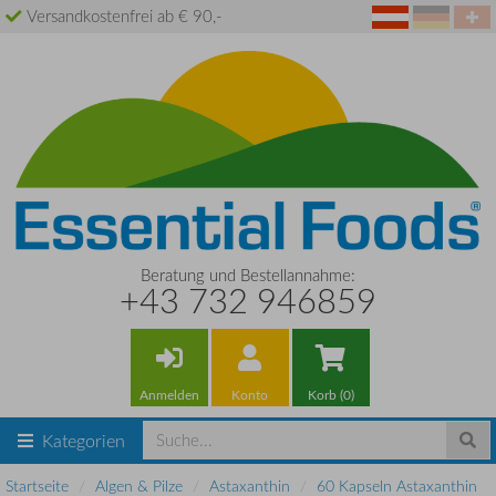
Versandkostenfrei ab € 90,-
Beratung und Bestellannahme:
+43 732 946859
Anmelden
Konto
Korb (0)
Kategorien
Startseite
Algen & Pilze
Astaxanthin
60 Kapseln Astaxanthin