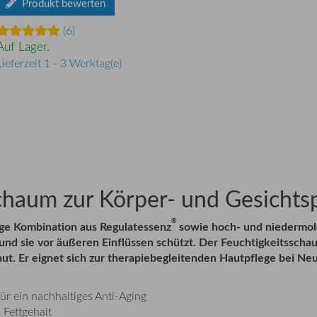
Produkt bewerten
(6)
Auf Lager.
Lieferzeit 1 - 3 Werktag(e)
chaum zur Körper- und Gesichts
®
tige Kombination aus
Regulatessenz
sowie hoch- und niedermole
nd sie vor äußeren Einflüssen schützt.
Der Feuchtigkeitsschau
ut. Er eignet sich zur therapiebegleitenden Hautpflege bei Ne
für ein nachhaltiges Anti-Aging
 Fettgehalt