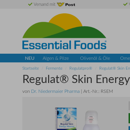
Versand mit
V
NEU
Algen & Pilze
Olivenöl & Öle
Ome
Startseite
Fermente
Regulatpro®
Regulat® Skin E
Regulat® Skin Energ
von
Dr. Niedermaier Pharma
| Art.-Nr.:
RSEM