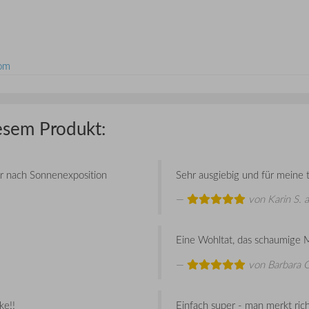
com
esem Produkt:
der nach Sonnenexposition
Sehr ausgiebig und für meine 
von
Karin S.
a
Eine Wohltat, das schaumige 
von
Barbara 
ke!!
Einfach super - man merkt richt