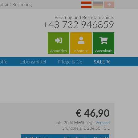
uf auf Rechnung
Beratung und Bestellannahme:
+43 732 946859
Anmelden
Konto
Warenkorb
SALE %
offe
Lebensmittel
Pflege & Co.
€ 46,90
inkl. 20 % MwSt. zzgl.
Versand
Grundpreis: € 234,50 | 1 L