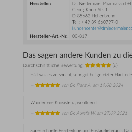
Hersteller:
Dr. Niedermaier Pharma GmbH
Georg-Knorr-Str. 1
D-85662 Hohenbrunn
Tel.: + 49 89 660797-0
kundencenter@drniedermaier.
Hersteller-Art.-Nr.:
00-817
Das sagen andere Kunden zu di
Durchschnittliche Bewertung:
(6)
Hält was es verspricht, sehr gut bei gereizter Haut o
von
Dr. Franz A.
am 19.08.2024
Wunderbare Konsistenz, wohltuend
von
Dr. Aurelia W.
am 27.09.2021
Super schnelle Bearbeitung und Postauslieferung; Dan