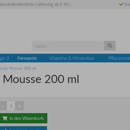
ersandkostenfreie Lieferung ab € 90,-
Ka
Fermente
ga-3
Vitamine & Mineralien
Pflanzenst
nergy Mousse 200 ml
y Mousse 200 ml
-
+
In den Warenkorb