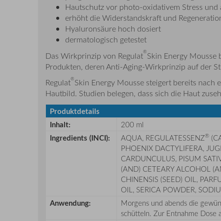
Hautschutz vor photo-oxidativem Stress und
erhöht die Widerstandskraft und Regeneration
Hyaluronsäure hoch dosiert
dermatologisch getestet
®
Das Wirkprinzip von Regulat
Skin Energy Mousse ba
Produkten, deren Anti-Aging-Wirkprinzip auf der St
®
Regulat
Skin Energy Mousse steigert bereits nach e
Hautbild. Studien belegen, dass sich die Haut zuse
Produktdetails
Inhalt:
200 ml
®
Ingredients (INCI):
AQUA, REGULATESSENZ
(C
PHOENIX DACTYLIFERA, JUG
CARDUNCULUS, PISUM SATIV
(AND) CETEARY ALCOHOL (A
CHINENSIS (SEED) OIL, PA
OIL, SERICA POWDER, SODI
Anwendung:
Morgens und abends die gewüns
schütteln. Zur Entnahme Dose a