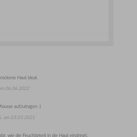
trockene Haut ideal.
m 06.06.2022
Mousse aufzutragen :)
G.
am 23.03.2021
ig, wie die Feuchtigkeit in die Haut eindringt.