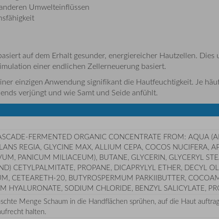
 anderen Umwelteinflüssen
sfähigkeit
siert auf dem Erhalt gesunder, energiereicher Hautzellen. Dies
imulation einer endlichen Zellerneuerung basiert.
iner einzigen Anwendung signifikant die Hautfeuchtigkeit. Je hä
hends verjüngt und wie Samt und Seide anfühlt.
ASCADE-FERMENTED ORGANIC CONCENTRATE FROM: AQUA (AND)
LANS REGIA, GLYCINE MAX, ALLIUM CEPA, COCOS NUCIFERA, 
UM, PANICUM MILIACEUM), BUTANE, GLYCERIN, GLYCERYL ST
ND) CETYLPALMITATE, PROPANE, DICAPRYLYL ETHER, DECYL O
RFUM, CETEARETH-20, BUTYROSPERMUM PARKIIBUTTER, COCOA
UM HYALURONATE, SODIUM CHLORIDE, BENZYL SALICYLATE, P
chte Menge Schaum in die Handflächen sprühen, auf die Haut auftrag
ufrecht halten.