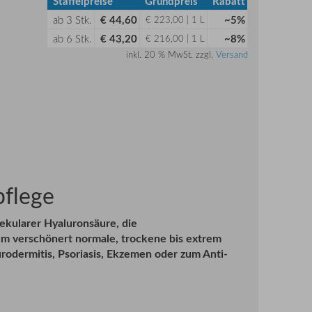
Staffelpreise
Grundpreis
Rabatt
ab
3
Stk.
€ 44,60
~5%
€ 223,00 | 1 L
ab
6
Stk.
€ 43,20
~8%
€ 216,00 | 1 L
inkl. 20 % MwSt. zzgl.
Versand
pflege
kularer Hyaluronsäure, die
m verschönert normale, trockene bis extrem
urodermitis, Psoriasis, Ekzemen oder zum Anti-