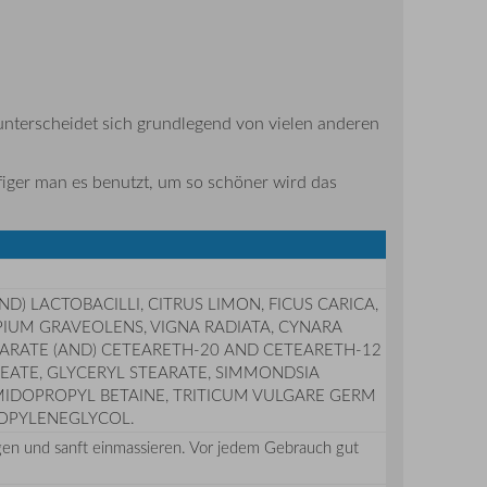
 unterscheidet sich grundlegend von vielen anderen
ufiger man es benutzt, um so schöner wird das
 LACTOBACILLI, CITRUS LIMON, FICUS CARICA,
APIUM GRAVEOLENS, VIGNA RADIATA, CYNARA
EARATE (AND) CETEARETH-20 AND CETEARETH-12
LEATE, GLYCERYL STEARATE, SIMMONDSIA
MIDOPROPYL BETAINE, TRITICUM VULGARE GERM
ROPYLENEGLYCOL.
en und sanft einmassieren. Vor jedem Gebrauch gut