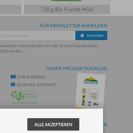
750 g Bio Früchte Müsli
FÜR NEWSLETTER ANMELDEN
Anmelden
Newsletter kann jederzeit hier oder in Ihrem Kundenkonto
tellt werden.
UNSER PRODUKTKATALOG
Online
blättern
Kostenlos
anfordern!
KUNDENMEINUNGEN
ALLE AKZEPTIEREN
nfach genial wie schnell meine Bestellung vor Ort war!!!