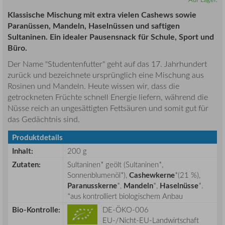
Klassische Mischung mit extra vielen Cashews sowie
Paranüssen, Mandeln, Haselnüssen und saftigen
Sultaninen. Ein idealer Pausensnack für Schule, Sport und
Büro.
Der Name "Studentenfutter" geht auf das 17. Jahrhundert
zurück und bezeichnete ursprünglich eine Mischung aus
Rosinen und Mandeln. Heute wissen wir, dass die
getrockneten Früchte schnell Energie liefern, während die
Nüsse reich an ungesättigten Fettsäuren und somit gut für
das Gedächtnis sind.
Produktdetails
Inhalt:
200 g
Zutaten:
Sultaninen* geölt (Sultaninen*,
Sonnenblumenöl*),
Cashewkerne
*(21 %),
Paranusskerne
*,
Mandeln
*,
Haselnüsse
*.
*aus kontrolliert biologischem Anbau
Bio-Kontrolle:
DE-ÖKO-006
EU-/Nicht-EU-Landwirtschaft