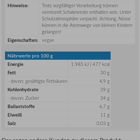
Hinweise:
Trotz sorgfältiger Verarbeitung können
vereinzelt Schalenreste enthalten sein. Unter
Schutzatmosphäre verpackt. Achtung, Nüsse
können in die Atemwege von kleinen Kindern
gelangen!
Eigenschaften:
vegan
Nährwerte pro 100 g
Energie
1.985 kJ | 477 kcal
Fett
30 g
- davon: gesättigte Fettsäuren
4,9 g
Kohlenhydrate
39 g
- davon: Zucker
34 g
Ballaststoffe
6,7 g
Eiweiß
11 g
Salz
0,03 g