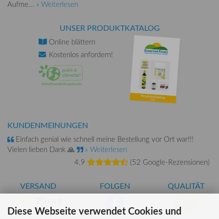
Aufme...
» Weiterlesen
UNSER PRODUKTKATALOG
Online
blättern
Kostenlos
anfordern!
KUNDENMEINUNGEN
Einfach genial wie schnell meine Bestellung vor Ort war!!!
Vielen lieben Dank 🙏
» Weiterlesen
4.9
(
52 Google-Rezensionen
)
VERSAND
FOLGEN
QUALITÄT
Diese Webseite verwendet Cookies und
AT-BIO-401