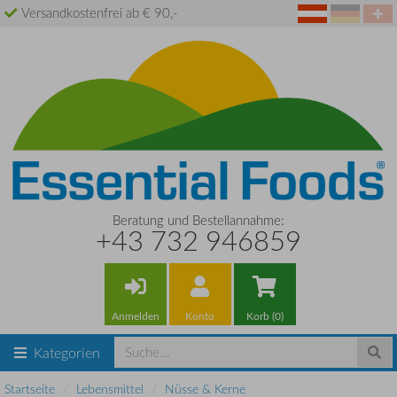
Versandkostenfrei ab € 90,-
Beratung und Bestellannahme:
+43 732 946859
Anmelden
Konto
Korb (0)
Kategorien
Startseite
Lebensmittel
Nüsse & Kerne