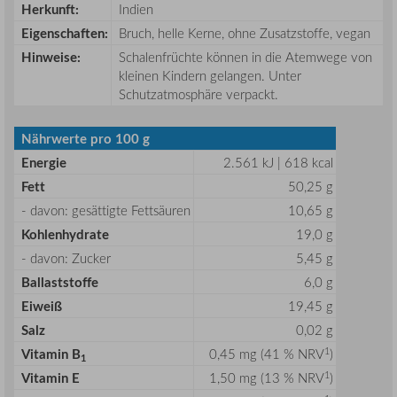
Herkunft:
Indien
Eigenschaften:
Bruch, helle Kerne, ohne Zusatzstoffe, vegan
Hinweise:
Schalenfrüchte können in die Atemwege von
kleinen Kindern gelangen. Unter
Schutzatmosphäre verpackt.
Nährwerte pro 100 g
Energie
2.561 kJ | 618 kcal
Fett
50,25 g
- davon: gesättigte Fettsäuren
10,65 g
Kohlenhydrate
19,0 g
- davon: Zucker
5,45 g
Ballaststoffe
6,0 g
Eiweiß
19,45 g
Salz
0,02 g
1
Vitamin B
0,45 mg (41 % NRV
)
1
1
Vitamin E
1,50 mg (13 % NRV
)