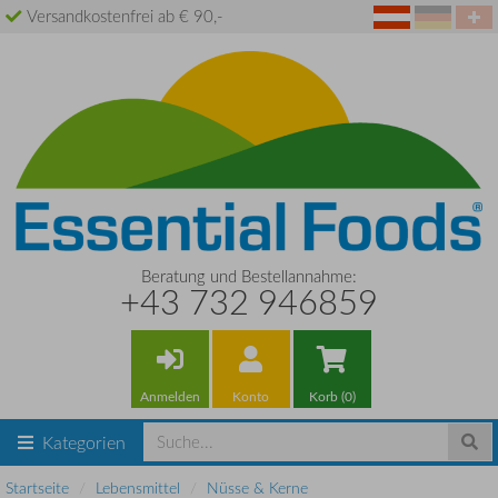
Versandkostenfrei ab € 90,-
Beratung und Bestellannahme:
+43 732 946859
Anmelden
Konto
Korb (0)
Kategorien
Startseite
Lebensmittel
Nüsse & Kerne