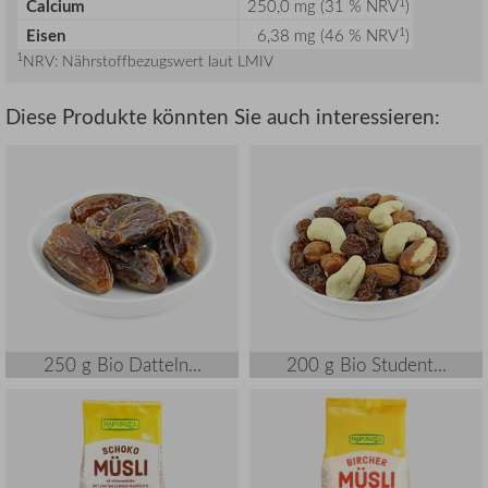
1
Calcium
250,0 mg (31 % NRV
)
1
Eisen
6,38 mg (46 % NRV
)
1
NRV: Nährstoffbezugswert laut LMIV
Diese Produkte könnten Sie auch interessieren:
250 g Bio Datteln...
200 g Bio Student...