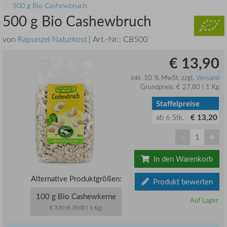
500 g Bio Cashewbruch
500 g Bio Cashewbruch
von
Rapunzel Naturkost
| Art.-Nr.:
CB500
€ 13,90
inkl. 10 % MwSt. zzgl.
Versand
Grundpreis: € 27,80 | 1 Kg
Staffelpreise
ab
6
Stk.
€ 13,20
-
+
In den Warenkorb
Alternative Produktgrößen:
Produkt bewerten
100 g Bio Cashewkerne
Auf Lager.
€ 3,90 (€ 39,00 | 1 Kg)