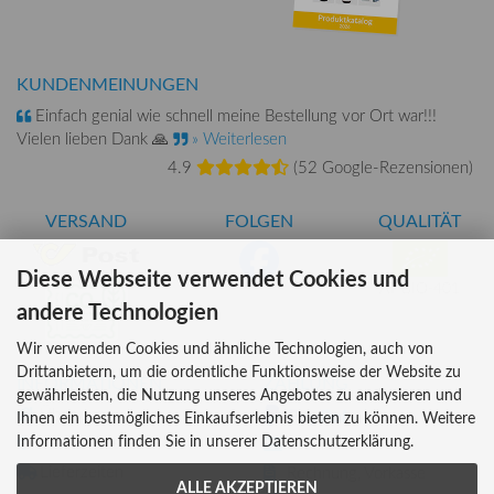
KUNDENMEINUNGEN
Einfach genial wie schnell meine Bestellung vor Ort war!!!
Vielen lieben Dank 🙏
» Weiterlesen
4.9
(
52 Google-Rezensionen
)
VERSAND
FOLGEN
QUALITÄT
Diese Webseite verwendet Cookies und
AT-BIO-401
andere Technologien
Wir verwenden Cookies und ähnliche Technologien, auch von
Drittanbietern, um die ordentliche Funktionsweise der Website zu
INFORMATIONEN
ZAHLUNG
gewährleisten, die Nutzung unseres Angebotes zu analysieren und
Über uns
Ihnen ein bestmögliches Einkaufserlebnis bieten zu können. Weitere
Informationen finden Sie in unserer Datenschutzerklärung.
Versandkosten
Kreditkarte
Lieferzeiten
Rechnung, Vorkasse
ALLE AKZEPTIEREN