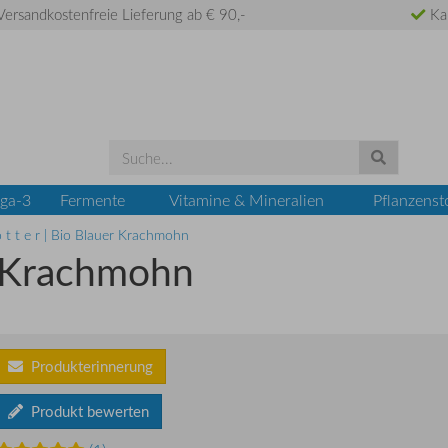
ersandkostenfreie Lieferung ab € 90,-
Ka
ga-3
Fermente
Vitamine & Mineralien
Pflanzenst
o t t e r | Bio Blauer Krachmohn
er Krachmohn
Produkterinnerung
Produkt bewerten