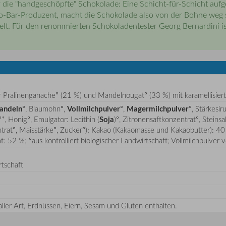
er die "handgeschöpfte" Schokolade: Eine Schicht-für-Schicht auf
o-Bar-Produzent, macht die Schokolade also von der Bohne weg s
elt. Für den renommierten Schokoladentester Georg Bernardini is
er Pralinenganache° (21 %) und Mandelnougat° (33 %) mit karamellisie
andeln
°, Blaumohn°,
Vollmilchpulver
°,
Magermilchpulver
°, Stärkesi
°*, Honig°, Emulgator: Lecithin (
Soja
)°, Zitronensaftkonzentrat°, Steinsa
trat°, Maisstärke°, Zucker°); Kakao (Kakaomasse und Kakaobutter): 40
t: 52 %; °aus kontrolliert biologischer Landwirtschaft; Vollmilchpulver
tschaft
ler Art, Erdnüssen, Eiern, Sesam und Gluten enthalten.