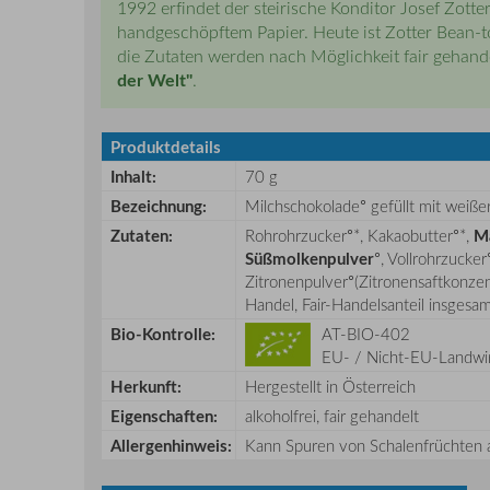
1992 erfindet der steirische Konditor Josef Zott
handgeschöpftem Papier. Heute ist Zotter Bean-t
die Zutaten werden nach Möglichkeit fair gehand
der Welt"
.
Produktdetails
Inhalt:
70 g
Bezeichnung:
Milchschokolade° gefüllt mit weiß
Zutaten:
Rohrohrzucker°*, Kakaobutter°*,
M
Süßmolkenpulver
°, Vollrohrzucker
Zitronenpulver°(Zitronensaftkonzen
Handel, Fair-Handelsanteil insgesam
Bio-Kontrolle:
AT-BIO-402
EU- / Nicht-EU-Landwir
Herkunft:
Hergestellt in Österreich
Eigenschaften:
alkoholfrei, fair gehandelt
Allergenhinweis:
Kann Spuren von Schalenfrüchten al