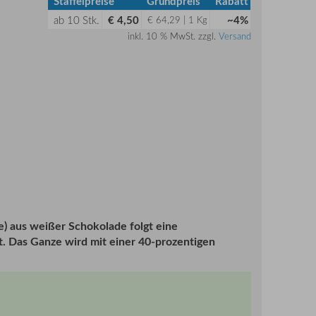
Staffelpreise
Grundpreis
Rabatt
ab
10
Stk.
€ 4,50
~4%
€ 64,29 | 1 Kg
inkl. 10 % MwSt. zzgl.
Versand
e) aus weißer Schokolade folgt eine
. Das Ganze wird mit einer 40-prozentigen