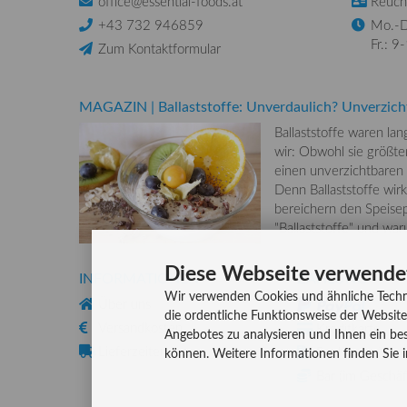
office@essential-foods.at
Reuchl
+43 732 946859
Mo.-D
Fr.: 9
Zum Kontaktformular
MAGAZIN
|
Ballaststoffe: Unverdaulich? Unverzich
Ballaststoffe waren la
wir: Obwohl sie größten
einen unverzichtbaren
Denn Ballaststoffe wirk
bereichern den Speisep
"Ballaststoffe" und wa
Diese Webseite verwende
INFORMATIONEN
ZAHLUNG
Wir verwenden Cookies und ähnliche Techn
Über uns
die ordentliche Funktionsweise der Website
Versandkosten
Kreditkarte
Angebotes zu analysieren und Ihnen ein bes
Lieferzeiten
Rechnung, Vork
können. Weitere Informationen finden Sie 
Bar (im Geschäf