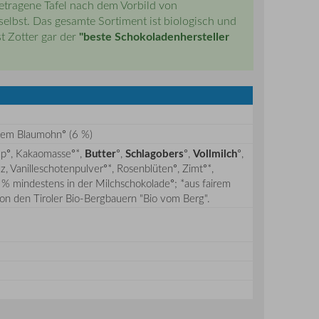
getragene Tafel nach dem Vorbild von
elbst. Das gesamte Sortiment ist biologisch und
"beste Schokoladenhersteller
t Zotter gar der
rtem Blaumohn° (6 %)
rup°, Kakaomasse°*,
Butter
°,
Schlagobers
°,
Vollmilch
°,
lz, Vanilleschotenpulver°*, Rosenblüten°, Zimt°*,
 % mindestens in der Milchschokolade°; *aus fairem
 von den Tiroler Bio-Bergbauern "Bio vom Berg".