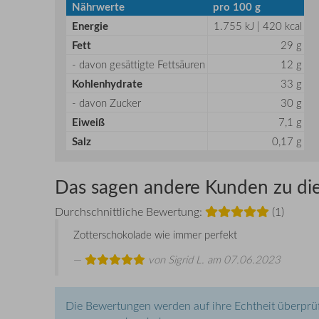
Nährwerte
pro 100 g
Energie
1.755 kJ | 420 kcal
Fett
29 g
- davon gesättigte Fettsäuren
12 g
Kohlenhydrate
33 g
- davon Zucker
30 g
Eiweiß
7,1 g
Salz
0,17 g
Das sagen andere Kunden zu di
Durchschnittliche Bewertung:
(1)
Zotterschokolade wie immer perfekt
von
Sigrid L.
am 07.06.2023
Die Bewertungen werden auf ihre Echtheit überprüf