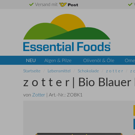
Versand mit
V
NEU
Algen & Pilze
Olivenöl & Öle
Ome
Startseite
Lebensmittel
Schokolade
z o t t e r
z 
z o t t e r | Bio Blau
von
Zotter
| Art.-Nr.:
ZOBK1