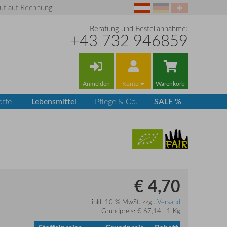
uf auf Rechnung
Beratung und Bestellannahme:
+43 732 946859
Anmelden
Konto
Warenkorb
Lebensmittel
SALE %
offe
Pflege & Co.
€ 4,70
inkl. 10 % MwSt. zzgl.
Versand
Grundpreis: € 67,14 | 1 Kg