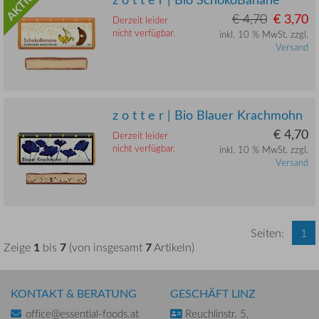
AKTION
€ 4,70
€ 3,70
Derzeit leider
nicht verfügbar.
inkl. 10 % MwSt. zzgl.
Versand
z o t t e r | Bio Blauer Krachmohn
€ 4,70
Derzeit leider
nicht verfügbar.
inkl. 10 % MwSt. zzgl.
Versand
Seiten:
1
1
7
7
Zeige
bis
(von insgesamt
Artikeln)
KONTAKT & BERATUNG
GESCHÄFT LINZ
office@essential-foods.at
Reuchlinstr. 5,