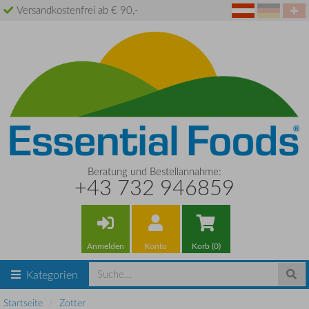
Versandkostenfrei ab € 90,-
Beratung und Bestellannahme:
+43 732 946859
Anmelden
Konto
Korb (0)
Kategorien
Startseite
Zotter