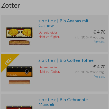
Zotter
z o t t e r | Bio Ananas mit
Cashew
€ 4,70
Derzeit leider
nicht verfügbar.
inkl. 10 % MwSt. zzgl.
Versand
NEU
z o t t e r | Bio Coffee Toffee
€ 4,70
Derzeit leider
nicht verfügbar.
inkl. 10 % MwSt. zzgl.
Versand
z o t t e r | Bio Gebrannte
Mandeln