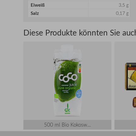
Eiweiß
3,5 g
Salz
0,17 g
Diese Produkte könnten Sie auch
500 ml Bio Kokosw...