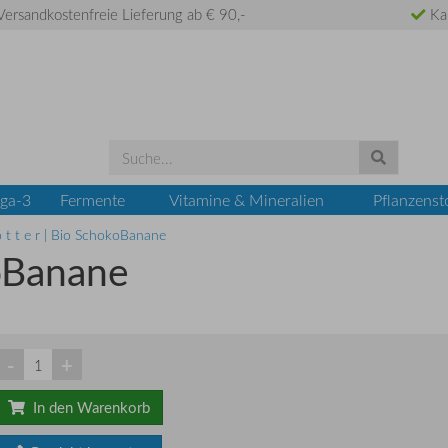
ersandkostenfreie Lieferung ab € 90,-
Ka
ga-3
Fermente
Vitamine & Mineralien
Pflanzenst
o t t e r | Bio SchokoBanane
koBanane
-
+
In den Warenkorb