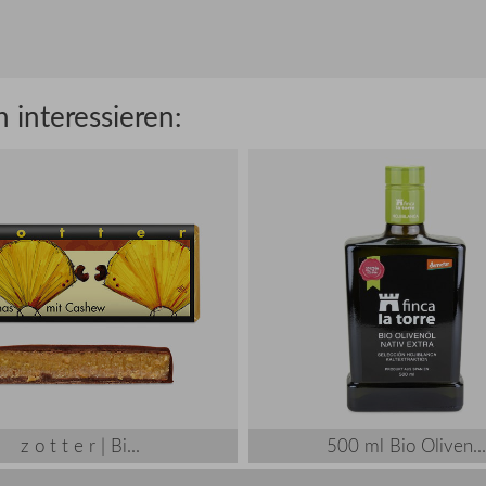
 interessieren:
z o t t e r | Bi...
500 ml Bio Oliven...