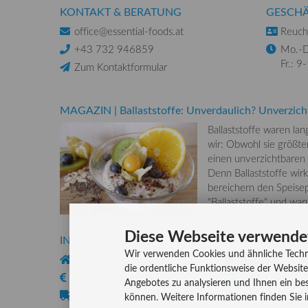
KONTAKT & BERATUNG
GESCHÄ
office@essential-foods.at
Reuchl
+43 732 946859
Mo.-D
Fr.: 9
Zum Kontaktformular
MAGAZIN
|
Ballaststoffe: Unverdaulich? Unverzich
Ballaststoffe waren la
wir: Obwohl sie größten
einen unverzichtbaren
Denn Ballaststoffe wirk
bereichern den Speisep
"Ballaststoffe" und wa
Diese Webseite verwende
INFORMATIONEN
ZAHLUNG
Wir verwenden Cookies und ähnliche Techn
Über uns
die ordentliche Funktionsweise der Website
Versandkosten
Kreditkarte
Angebotes zu analysieren und Ihnen ein bes
Lieferzeiten
Rechnung, Vork
können. Weitere Informationen finden Sie 