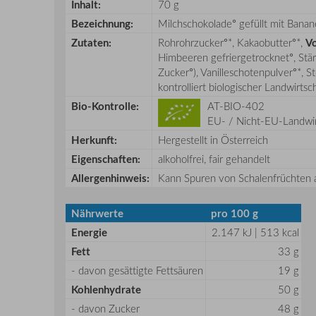
Inhalt:
70 g
Bezeichnung:
Milchschokolade° gefüllt mit Bana
Zutaten:
Rohrohrzucker°*, Kakaobutter°*,
Vo
Himbeeren gefriergetrocknet°, Stärk
Zucker°), Vanilleschotenpulver°*, S
kontrolliert biologischer Landwirtsch
Bio-Kontrolle:
AT-BIO-402
EU- / Nicht-EU-Landwir
Herkunft:
Hergestellt in Österreich
Eigenschaften:
alkoholfrei, fair gehandelt
Allergenhinweis:
Kann Spuren von Schalenfrüchten al
Nährwerte
pro 100 g
Energie
2.147 kJ | 513 kcal
Fett
33 g
- davon gesättigte Fettsäuren
19 g
Kohlenhydrate
50 g
- davon Zucker
48 g