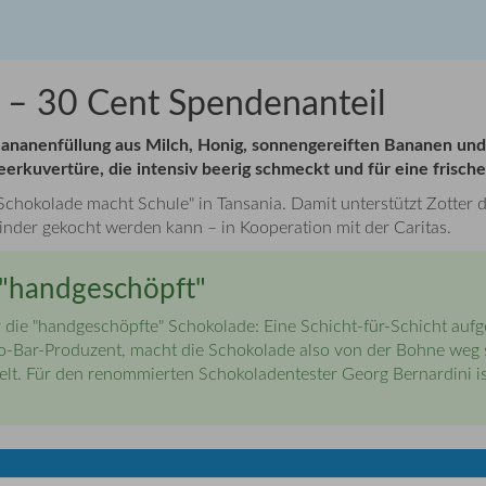
 – 30 Cent Spendenanteil
ananenfüllung aus Milch, Honig, sonnengereiften Bananen und e
rkuvertüre, die intensiv beerig schmeckt und für eine frische
t "Schokolade macht Schule" in Tansania. Damit unterstützt Zotter
inder gekocht werden kann – in Kooperation mit der Caritas.
e "handgeschöpft"
er die "handgeschöpfte" Schokolade: Eine Schicht-für-Schicht auf
o-Bar-Produzent, macht die Schokolade also von der Bohne weg s
elt. Für den renommierten Schokoladentester Georg Bernardini is