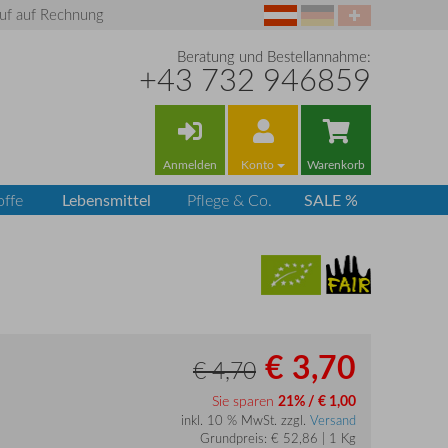
uf auf Rechnung
Beratung und Bestellannahme:
+43 732 946859
Anmelden
Konto
Warenkorb
Lebensmittel
SALE %
offe
Pflege & Co.
€ 3,70
€ 4,70
Sie sparen
21% / € 1,00
inkl. 10 % MwSt. zzgl.
Versand
Grundpreis: € 52,86 | 1 Kg