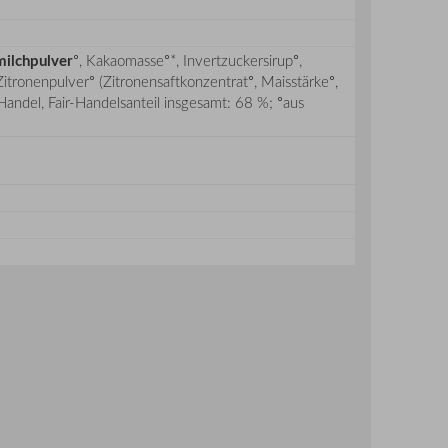
milchpulver
°, Kakaomasse°*, Invertzuckersirup°,
 Zitronenpulver° (Zitronensaftkonzentrat°, Maisstärke°,
Handel, Fair-Handelsanteil insgesamt: 68 %; °aus