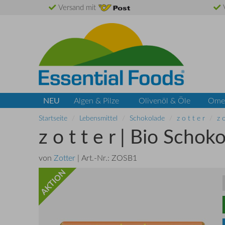
Versand mit
V
NEU
Algen & Pilze
Olivenöl & Öle
Ome
Startseite
Lebensmittel
Schokolade
z o t t e r
z 
z o t t e r | Bio Scho
von
Zotter
| Art.-Nr.:
ZOSB1
AKTION