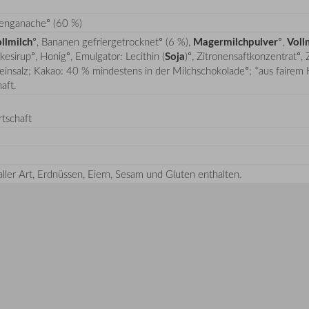
nenganache° (60 %)
llmilch
°, Bananen gefriergetrocknet° (6 %),
Magermilchpulver
°,
Voll
esirup°, Honig°, Emulgator: Lecithin (
Soja
)°, Zitronensaftkonzentrat°,
teinsalz; Kakao: 40 % mindestens in der Milchschokolade°; *aus fairem 
aft.
tschaft
ler Art, Erdnüssen, Eiern, Sesam und Gluten enthalten.