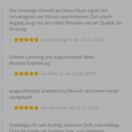
Das reinsortige Olivenöl aus Itrana Oliven eignet sich
hervorragend zum Würzen und Verfeinern. Der scharfe
Abgang zeugt von den vielen Phenolen und der Qualität der
Pressung.
von
Wolfgang H.
am 23.11.2020
Schnelle Lieferung und ausgezeichnete Ware!
Absolute Empfehlung!
von
Peter V.
am 05.04.2020
ausgezeichnetes aromatisches Olivenöl, wird immer wieder
nachgekauft.
von
Merlin W.
am 31.12.2019
Großartiges Öl, sehr fruchtig, intensiver Duft, mein lieblings
Öl für Mozarella mit Tomaten, bzw. zum verfeinern