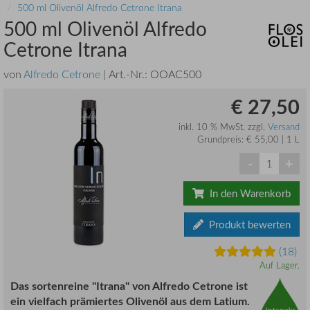
500 ml Olivenöl Alfredo Cetrone Itrana
500 ml Olivenöl Alfredo
Cetrone Itrana
von
Alfredo Cetrone
| Art.-Nr.:
OOAC500
€ 27,50
inkl. 10 % MwSt. zzgl.
Versand
Grundpreis: € 55,00 | 1 L
-
+
In den Warenkorb
Produkt bewerten
(18)
Auf Lager.
Das sortenreine "Itrana" von Alfredo Cetrone ist
ein vielfach prämiertes Olivenöl aus dem Latium.