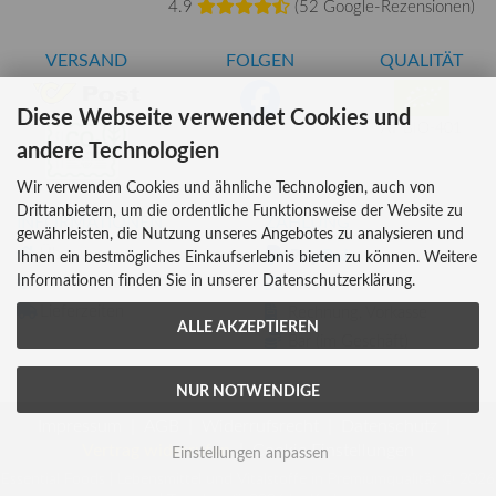
4.9
(
52 Google-Rezensionen
)
VERSAND
FOLGEN
QUALITÄT
Diese Webseite verwendet Cookies und
AT-BIO-401
andere Technologien
Wir verwenden Cookies und ähnliche Technologien, auch von
Drittanbietern, um die ordentliche Funktionsweise der Website zu
INFORMATIONEN
ZAHLUNG
gewährleisten, die Nutzung unseres Angebotes zu analysieren und
Über uns
Ihnen ein bestmögliches Einkaufserlebnis bieten zu können. Weitere
Informationen finden Sie in unserer Datenschutzerklärung.
Versandkosten
Kreditkarte
Lieferzeiten
Rechnung, Vorkasse
ALLE AKZEPTIEREN
Bar (im Geschäft)
NUR NOTWENDIGE
Impressum
AGB
Widerrufsrecht
Datenschutz
Vertrag widerrufen
Cookie Einstellungen
Einstellungen anpassen
Essential Foods | Lebensmittel und Vitalstoffe in Premiumqualität © 2026