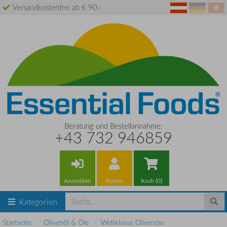
Versandkostenfrei ab € 90,-
Beratung und Bestellannahme:
+43 732 946859
Anmelden
Konto
Korb (0)
Kategorien
Startseite
Olivenöl & Öle
Weltklasse Olivenöle