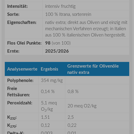
Intensität:
intensiv fruchtig
Sorte:
100 % Itrana, sortenrein
Eigenschaften:
nativ extra; direkt aus Oliven und einzig mit
mechanischen Verfahren erzeugt; in Italien
aus 100 % italienischen Oliven hergestellt.
Flos Olei Punkte:
98
(von 100)
Ernte:
2025/2026
Grenzwerte für Olivenöle
Analysenwerte
Ergebnis
nativ extra
Polyphenole:
354 mg/kg
Freie
0,14 %
0,8 %
Fettsäuren:
Peroxidzahl:
5,1 meq
20 meq O2/kg
O
/kg
2
K
:
1,51
2,5
232
K
:
0,12
0,22
270
Delta-K:
0,003
0,01