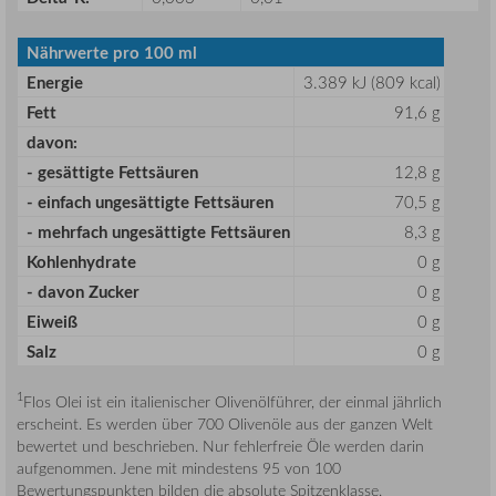
Nährwerte pro 100 ml
Energie
3.389 kJ (809 kcal)
Fett
91,6 g
davon:
- gesättigte Fettsäuren
12,8 g
- einfach ungesättigte Fettsäuren
70,5 g
- mehrfach ungesättigte Fettsäuren
8,3 g
Kohlenhydrate
0 g
- davon Zucker
0 g
Eiweiß
0 g
Salz
0 g
1
Flos Olei ist ein italienischer Olivenölführer, der einmal jährlich
erscheint. Es werden über 700 Olivenöle aus der ganzen Welt
bewertet und beschrieben. Nur fehlerfreie Öle werden darin
aufgenommen. Jene mit mindestens 95 von 100
Bewertungspunkten bilden die absolute Spitzenklasse.