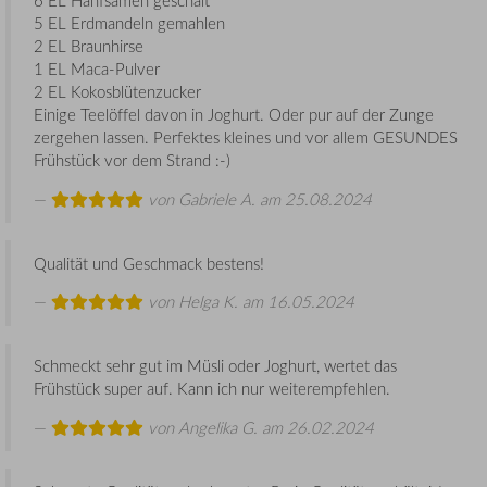
6 EL Hanfsamen geschält
5 EL Erdmandeln gemahlen
2 EL Braunhirse
1 EL Maca-Pulver
2 EL Kokosblütenzucker
Einige Teelöffel davon in Joghurt. Oder pur auf der Zunge
zergehen lassen. Perfektes kleines und vor allem GESUNDES
Frühstück vor dem Strand :-)
von
Gabriele A.
am 25.08.2024
Qualität und Geschmack bestens!
von
Helga K.
am 16.05.2024
Schmeckt sehr gut im Müsli oder Joghurt, wertet das
Frühstück super auf. Kann ich nur weiterempfehlen.
von
Angelika G.
am 26.02.2024