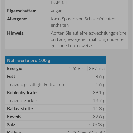
Esslöffel).
Eigenschaften:
vegan
Allergene:
Kann Spuren von Schalenfrüchten
enthalten.
Hinweis:
Achten Sie auf eine abwechslungsreiche
und ausgewogene Ernährung und eine
gesunde Lebensweise.
Nährwerte pro 100 g
Energie
1.628 kJ | 387 kcal
Fett
8,6 g
- davon: gesättigte Fettsäuren
1,6 g
Kohlenhydrate
39,1 g
- davon: Zucker
13,7 g
Ballaststoffe
11,3 g
Eiweiß
32,6 g
Salz
< 0,03 g
Kalium
1.230 mg (61,5 %)*