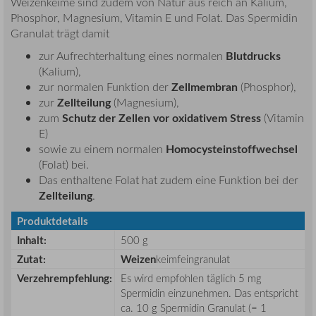
Weizenkeime sind zudem von Natur aus reich an Kalium,
Phosphor, Magnesium, Vitamin E und Folat. Das Spermidin
Granulat trägt damit
Blutdrucks
zur Aufrechterhaltung eines normalen
(Kalium),
Zellmembran
zur normalen Funktion der
(Phosphor),
Zellteilung
zur
(Magnesium),
Schutz der Zellen vor oxidativem Stress
zum
(Vitamin
E)
Homocysteinstoffwechsel
sowie zu einem normalen
(Folat) bei.
Das enthaltene Folat hat zudem eine Funktion bei der
Zellteilung
.
Produktdetails
Inhalt:
500 g
Zutat:
Weizen
keimfeingranulat
Verzehrempfehlung:
Es wird empfohlen täglich 5 mg
Spermidin einzunehmen. Das entspricht
ca. 10 g Spermidin Granulat (= 1