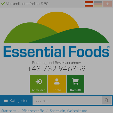
Versandkostenfrei ab € 90,-
Beratung und Bestellannahme:
+43 732 946859
Anmelden
Konto
Korb (0)
Kategorien
Startseite
Pflanzenstoffe
Spermidin, Weizenkeime