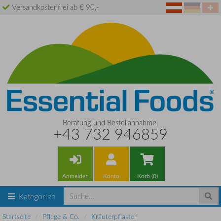
Versandkostenfrei ab € 90,-
Beratung und Bestellannahme:
+43 732 946859
Anmelden
Konto
Korb (0)
Kategorien
Startseite
Pflege & Co.
Kräuterpflaster