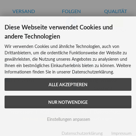
VERSAND
FOLGEN
QUALITÄT
Diese Webseite verwendet Cookies und
AT-BIO-401
andere Technologien
Wir verwenden Cookies und ähnliche Technologien, auch von
Drittanbietern, um die ordentliche Funktionsweise der Website zu
INFORMATIONEN
ZAHLUNG
gewährleisten, die Nutzung unseres Angebotes zu analysieren und
Über uns
Ihnen ein bestmögliches Einkaufserlebnis bieten zu können. Weitere
Informationen finden Sie in unserer Datenschutzerklärung.
Versandkosten
Kreditkarte
Lieferzeiten
Rechnung, Vorkasse
ALLE AKZEPTIEREN
Bar (im Geschäft)
NUR NOTWENDIGE
Impressum
AGB
Widerrufsrecht
Datenschutz
Vertrag widerrufen
Cookie Einstellungen
Einstellungen anpassen
Essential Foods | Lebensmittel und Vitalstoffe in Premiumqualität © 2026
| Template © 2026 by Karl
Datenschutzerklärung
Impressum