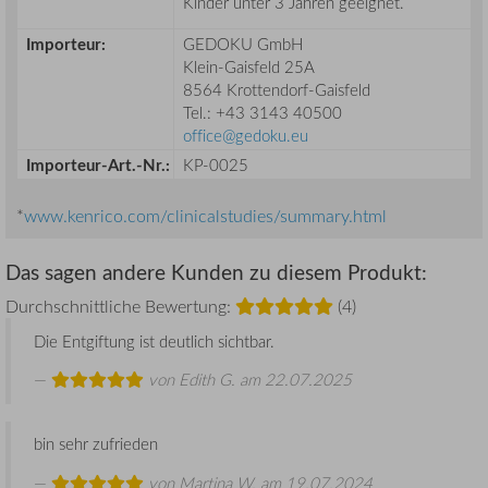
Kinder unter 3 Jahren geeignet.
Importeur:
GEDOKU GmbH
Klein-Gaisfeld 25A
8564 Krottendorf-Gaisfeld
Tel.: +43 3143 40500
office@gedoku.eu
Importeur-Art.-Nr.:
KP-0025
*
www.kenrico.com/clinicalstudies/summary.html
Das sagen andere Kunden zu diesem Produkt:
Durchschnittliche Bewertung:
(4)
Die Entgiftung ist deutlich sichtbar.
von
Edith G.
am 22.07.2025
bin sehr zufrieden
von
Martina W.
am 19.07.2024