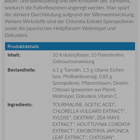
Baum- und Bambusessig und den Kristallen des Turmalins,
wodurch die Fußreflexzonen angeregt werden. Man spürt
die stärkere Durchblutung aufgrund der Wärmeentwicklung.
Weitere Wirkstoffe sind der Chlorella Extrakt Sporopollenin
sowie die japanischen Heilpflanzen Wollmispel und
Dokudami.
Produktdetails
Inhalt:
10 Kräuterpflaster, 10 Fixierstreifen,
Gebrauchsanweisung
Bestandteile
:
6,1 g Turmalin, 1,5 g Ubame Eichen-
bzw. Pfeilbambusessig, 0,85 g
Sporopollenin, Pflanzenfasern, Dextrin,
Chitosan (gewonnen aus Pilzen),
Wollmispel, Dokudami, Vitamin C.
Ingredients
:
TOURMALINE, ACETIC ACID*,
CHLORELLA VULGARIS EXTRACT*,
XYLOSE*, DEXTRIN*, ZEA MAYS
EXTRACT*, HOUTTUYNIA CORDATA
EXTRACT*, ERIOBOTRYA JAPONICA
LEAF EXTRACT*, CHITOSAN*,