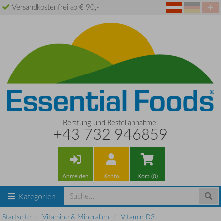
Versandkostenfrei ab € 90,-
Beratung und Bestellannahme:
+43 732 946859
Anmelden
Konto
Korb (0)
Kategorien
Startseite
Vitamine & Mineralien
Vitamin D3