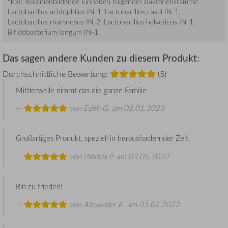
kbE: Kolonienbildende Einheiten folgender Bakterienstämme:
Lactobacillus acidophilus IN-1, Lactobacillus casei IN-1,
Lactobacillus rhamnosus IN-2, Lactobacillus helveticus IN-1,
Bifidobacterium longum IN-1
Das sagen andere Kunden zu diesem Produkt:
Durchschnittliche Bewertung:
(5)
Mittlerweile nimmt das die ganze Familie
von
Edith G.
am 02.01.2023
Großartiges Produkt, speziell in herausfordernder Zeit,
von
Patricia P.
am 03.05.2022
Bin zu frieden!
von
Alexander K.
am 05.01.2022