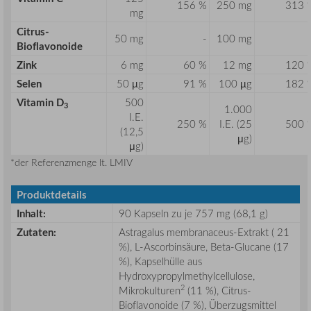
156 %
250 mg
313 
mg
Citrus-
50 mg
-
100 mg
Bioflavonoide
Zink
6 mg
60 %
12 mg
120 
Selen
50 µg
91 %
100 µg
182 
Vitamin D
500
3
1.000
I.E.
250 %
I.E. (25
500 
(12,5
μg)
μg)
*der Referenzmenge lt. LMIV
Produktdetails
Inhalt:
90 Kapseln zu je 757 mg (68,1 g)
Zutaten:
Astragalus membranaceus-Extrakt ( 21
%), L-Ascorbinsäure, Beta-Glucane (17
%), Kapselhülle aus
Hydroxypropylmethylcellulose,
2
Mikrokulturen
(11 %), Citrus-
Bioflavonoide (7 %), Überzugsmittel