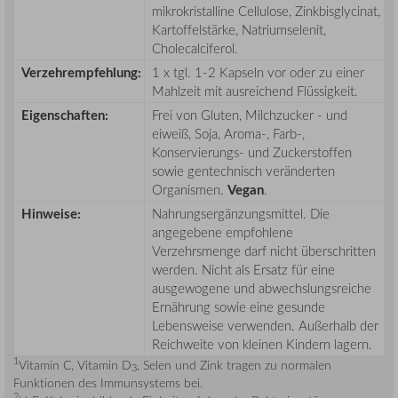
mikrokristalline Cellulose, Zinkbisglycinat,
Kartoffelstärke, Natriumselenit,
Cholecalciferol.
Verzehrempfehlung:
1 x tgl. 1-2 Kapseln vor oder zu einer
Mahlzeit mit ausreichend Flüssigkeit.
Eigenschaften:
Frei von Gluten, Milchzucker - und
eiweiß, Soja, Aroma-, Farb-,
Konservierungs- und Zuckerstoffen
sowie gentechnisch veränderten
Organismen.
Vegan
.
Hinweise:
Nahrungsergänzungsmittel. Die
angegebene empfohlene
Verzehrsmenge darf nicht überschritten
werden. Nicht als Ersatz für eine
ausgewogene und abwechslungsreiche
Ernährung sowie eine gesunde
Lebensweise verwenden. Außerhalb der
Reichweite von kleinen Kindern lagern.
1
Vitamin C, Vitamin D
, Selen und Zink tragen zu normalen
3
Funktionen des Immunsystems bei.
2