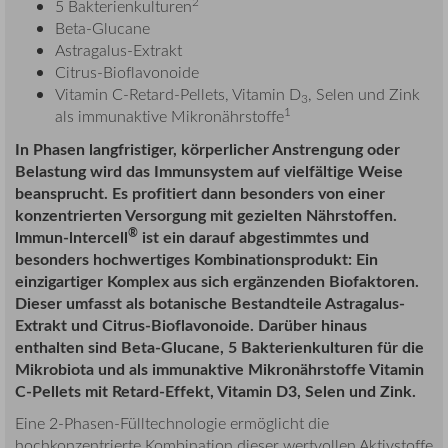
2
5 Bakterienkulturen
Beta-Glucane
Astragalus-Extrakt
Citrus-Bioflavonoide
Vitamin C-Retard-Pellets, Vitamin D
, Selen und Zink
3
1
als immunaktive Mikronährstoffe
In Phasen langfristiger, körperlicher Anstrengung oder
Belastung wird das Immunsystem auf vielfältige Weise
beansprucht. Es profitiert dann besonders von einer
konzentrierten Versorgung mit gezielten Nährstoffen.
®
lmmun-lntercell
ist ein darauf abgestimmtes und
besonders hochwertiges Kombinationsprodukt: Ein
einzigartiger Komplex aus sich ergänzenden Biofaktoren.
Dieser umfasst als botanische Bestandteile Astragalus-
Extrakt und Citrus-Bioflavonoide. Darüber hinaus
enthalten sind Beta-Glucane, 5 Bakterienkulturen für die
Mikrobiota und als immunaktive Mikronährstoffe Vitamin
C-Pellets mit Retard-Effekt, Vitamin D3, Selen und Zink.
Eine 2-Phasen-Fülltechnologie ermöglicht die
hochkonzentrierte Kombination dieser wertvollen Aktivstoffe