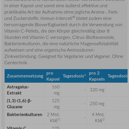
in einer Kapsel und somit eine äußerst effektive und
praktikable Art der Aufnahme ohne jegliche Aroma-, Farb-
®
und Zuckerstoffe. lmmun-lntercell
bietet zudem eine
hervorragende Bioverfügbarkeit durch die Verwendung von
Vitamin C-Pellets, die den Körper gleichmäßig über 8
Stunden mit Vitamin C versorgen, Citrus-Bioflavonoide,
Bakterienkulturen, die eine natürliche Magensaftstabilität
aufweisen und eine organische Aminosäuren-
Zinkverbindung. Geeignet für Vegetarier und Veganer. Ohne
Gentechnik.
pro
pro 2
Zusammensetzung
Tagesdosis*
Tagesdosis
Kapsel
Kapseln
Astragalus-
160
-
320 mg
Extrakt
mg
(1,3)-(1,6)-β-
125
-
250 mg
Glucane
mg
Bakterienkulturen
2 Mrd.
4 Mrd.
-
2
2
KbE
KbE
Vitamin C
125