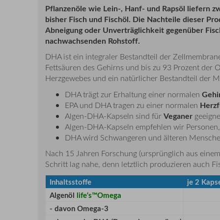
Pflanzenöle wie Lein-, Hanf- und Rapsöl liefern
bisher Fisch und Fischöl. Die Nachteile dieser 
Abneigung oder Unverträglichkeit gegenüber Fis
nachwachsenden Rohstoff.
DHA ist ein integraler Bestandteil der Zellmembran
Fettsäuren des Gehirns und bis zu 93 Prozent der
Herzgewebes und ein natürlicher Bestandteil der M
Gehi
DHA trägt zur Erhaltung einer normalen
Herzf
EPA und DHA tragen zu einer normalen
Veganer
Algen-DHA-Kapseln sind für
geeigne
Algen-DHA-Kapseln empfehlen wir Personen, d
DHA wird Schwangeren und älteren Mensche
Nach 15 Jahren Forschung (ursprünglich aus einem
Schritt lag nahe, denn letztlich produzieren auch
Inhaltsstoffe
je 2 Kaps
Algenöl
life‘s™Omega
- davon Omega-3