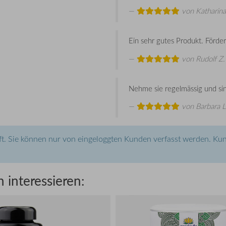
von
Katharina
Ein sehr gutes Produkt. Förder
von
Rudolf Z.
Nehme sie regelmässig und sin
von
Barbara L
t. Sie können nur von eingeloggten Kunden verfasst werden. Kun
 interessieren: