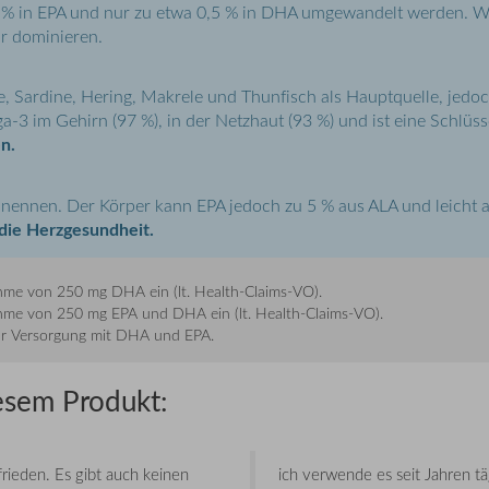
5 % in EPA und nur zu etwa 0,5 % in DHA umgewandelt werden. Wi
ehr dominieren.
le, Sardine, Hering, Makrele und Thunfisch als Hauptquelle, jed
ega-3 im Gehirn (97 %), in der Netzhaut (93 %) und ist eine Schlü
n.
zu nennen. Der Körper kann EPA jedoch zu 5 % aus ALA und leicht
 die Herzgesundheit.
nahme von 250 mg DHA ein (lt. Health-Claims-VO).
fnahme von 250 mg EPA und DHA ein (lt. Health-Claims-VO).
zur Versorgung mit DHA und EPA.
esem Produkt:
frieden. Es gibt auch keinen
ich verwende es seit Jahren tä