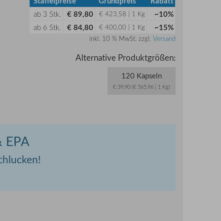
Staffelpreise
Grundpreis
Rabatt
ab
3
Stk.
€ 89,80
~10%
€ 423,58 | 1 Kg
ab
6
Stk.
€ 84,80
~15%
€ 400,00 | 1 Kg
inkl. 10 % MwSt. zzgl.
Versand
Alternative Produktgrößen:
120 Kapseln
€ 39,90 (€ 565,96 | 1 Kg)
 EPA
schlucken!