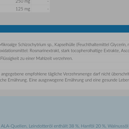
250 mg
-
125 mg
-
roalge Schizochytrium sp., Kapselhülle (Feuchthaltemittel Glycerin, mo
idationsmittel: Rosmarinextrakt, stark tocopherolhaltige Extrakte, Asco
 Flüssigkeit zu einer Mahlzeit verzehren.
 angegebene empfohlene tägliche Verzehrsmenge darf nicht überschri
eiche Ernährung. Eine ausgewogene Ernährung und eine gesunde Lebens
n ALA-Quellen, Leindotteröl enthält 38 %, Hanföl 20 %, Walnussöl