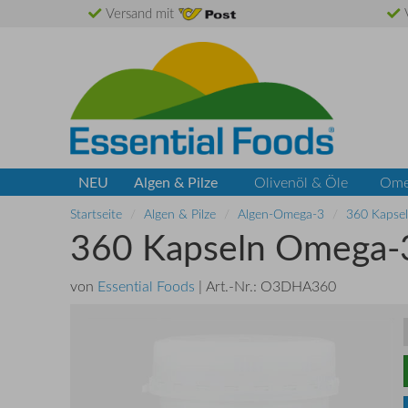
Versand mit
V
NEU
Algen & Pilze
Olivenöl & Öle
Ome
Startseite
Algen & Pilze
Algen-Omega-3
360 Kapse
360 Kapseln Omega-
von
Essential Foods
| Art.-Nr.:
O3DHA360