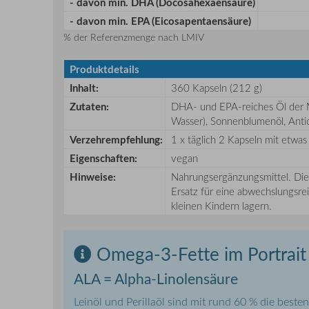
- davon min. DHA (Docosahexaensäure)
- davon min. EPA (Eicosapentaensäure)
% der Referenzmenge nach LMIV
Produktdetails
Inhalt:
360 Kapseln (212 g)
Zutaten:
DHA- und EPA-reiches Öl der Mik
Wasser), Sonnenblumenöl, Antiox
Verzehrempfehlung:
1 x täglich 2 Kapseln mit etwas
Eigenschaften:
vegan
Hinweise:
Nahrungsergänzungsmittel. Die
Ersatz für eine abwechslungsr
kleinen Kindern lagern.
Omega-3-Fette im Portrait
ALA = Alpha-Linolensäure
Leinöl und Perillaöl sind mit rund 60 % die beste