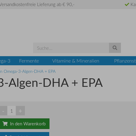
ersandkostenfreie Lieferung ab € 90,-
Ka
ga-3
Fermente
Vitamine & Mineralien
Pflanzenst
ln Omega-3-Algen-DHA + EPA
3-Algen-DHA + EPA
-
+
In den Warenkorb