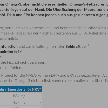
 zwar Omega-3, aber nicht die essentiellen Omega-3-Fettsäure
Produkte liegen auf der Hand: Die Überfischung der Meere, zu
chöl. DHA und EPA können jedoch auch aus gezüchteten Algen 
en, vor allem von Nervenzellen, und befindet sich hauptsächlich 
 Omega-3-Fettsäuren der Netzhaut bestehen aus DHA. Außerdem 
uttermilch.
1
rnfunktion
Sehkraft
und zur Erhaltung normaler
bei.
2
unktion
bei.
t.
ie Fischöl nicht vertragen.
n empfohlen.
 Projekt für die NASA) können DHA und EPA aus gezüchteten Alg
 Fische das Omega-3 nicht selbst, sondern akkumulieren es über 
eln / Tagesdosis
% NRV*
834 mg
-
459 mg
-