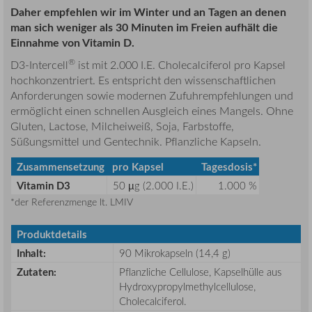
Daher empfehlen wir im Winter und an Tagen an denen
man sich weniger als 30 Minuten im Freien aufhält die
Einnahme von Vitamin D.
®
D3-Intercell
ist mit 2.000 I.E. Cholecalciferol pro Kapsel
hochkonzentriert. Es entspricht den wissenschaftlichen
Anforderungen sowie modernen Zufuhrempfehlungen und
ermöglicht einen schnellen Ausgleich eines Mangels. Ohne
Gluten, Lactose, Milcheiweiß, Soja, Farbstoffe,
Süßungsmittel und Gentechnik. Pflanzliche Kapseln.
Zusammensetzung
pro Kapsel
Tagesdosis*
Vitamin D3
50 µg (2.000 I.E.)
1.000 %
*der Referenzmenge lt. LMIV
Produktdetails
Inhalt:
90 Mikrokapseln (14,4 g)
Zutaten:
Pflanzliche Cellulose, Kapselhülle aus
Hydroxypropylmethylcellulose,
Cholecalciferol.