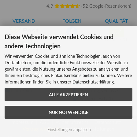
4.9
(
52 Google-Rezensionen
)
VERSAND
FOLGEN
QUALITÄT
Diese Webseite verwendet Cookies und
AT-BIO-401
andere Technologien
Wir verwenden Cookies und ähnliche Technologien, auch von
Drittanbietern, um die ordentliche Funktionsweise der Website zu
INFORMATIONEN
ZAHLUNG
gewährleisten, die Nutzung unseres Angebotes zu analysieren und
Über uns
Ihnen ein bestmögliches Einkaufserlebnis bieten zu können. Weitere
Informationen finden Sie in unserer Datenschutzerklärung.
Versandkosten
Kreditkarte
Lieferzeiten
Rechnung, Vorkasse
ALLE AKZEPTIEREN
Bar (im Geschäft)
NUR NOTWENDIGE
Impressum
AGB
Widerrufsrecht
Datenschutz
Vertrag widerrufen
Cookie Einstellungen
Einstellungen anpassen
Essential Foods | Lebensmittel und Vitalstoffe in Premiumqualität © 2026