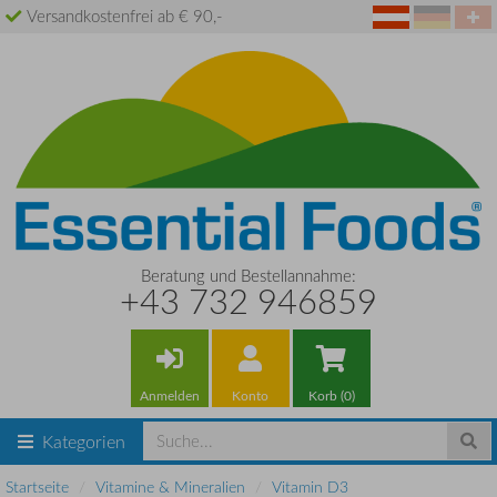
Versandkostenfrei ab € 90,-
Beratung und Bestellannahme:
+43 732 946859
Anmelden
Konto
Korb (0)
Kategorien
Startseite
Vitamine & Mineralien
Vitamin D3