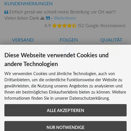
KUNDENMEINUNGEN
Einfach genial wie schnell meine Bestellung vor Ort war!!!
Vielen lieben Dank 🙏
» Weiterlesen
4.9
(
52 Google-Rezensionen
)
VERSAND
FOLGEN
QUALITÄT
Diese Webseite verwendet Cookies und
AT-BIO-401
andere Technologien
Wir verwenden Cookies und ähnliche Technologien, auch von
Drittanbietern, um die ordentliche Funktionsweise der Website zu
INFORMATIONEN
ZAHLUNG
gewährleisten, die Nutzung unseres Angebotes zu analysieren und
Über uns
Ihnen ein bestmögliches Einkaufserlebnis bieten zu können. Weitere
Informationen finden Sie in unserer Datenschutzerklärung.
Versandkosten
Kreditkarte
Lieferzeiten
Rechnung, Vorkasse
ALLE AKZEPTIEREN
Bar (im Geschäft)
NUR NOTWENDIGE