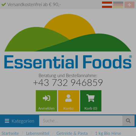
Versandkostenfrei ab € 90,-
Beratung und Bestellannahme:
+43 732 946859
Anmelden
Konto
Korb (0)
Kategorien
Startseite
Lebensmittel
Getreide & Pasta
1 kg Bio Hirse