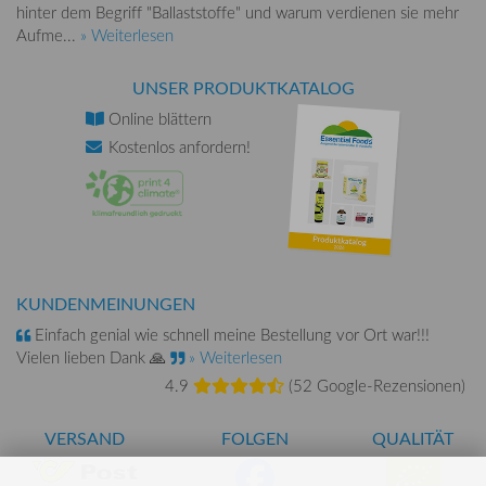
hinter dem Begriff "Ballaststoffe" und warum verdienen sie mehr
Aufme...
» Weiterlesen
UNSER PRODUKTKATALOG
Online
blättern
Kostenlos
anfordern!
KUNDENMEINUNGEN
Einfach genial wie schnell meine Bestellung vor Ort war!!!
Vielen lieben Dank 🙏
» Weiterlesen
4.9
(
52 Google-Rezensionen
)
VERSAND
FOLGEN
QUALITÄT