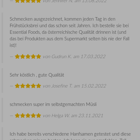
von
Jennifer N.
am 13.08.2022
Schmecken ausgezeichnet, kommen jeden Tag in den
Frühstücksbrei und das schon seit Jahren. Ich bestelle sie bei
Essential Foods, da österreichische Qualität drinnen ist (und
das bei Produkten aus dem Supermarkt selten bis nie der Fall
ist)!
von
Gudrun K.
am 17.03.2022
Sehr köstlich , gute Qualität
von
Josefine T.
am 15.02.2022
schmecken super im selbstgemachten Müsli
von
Helga W.
am 23.11.2021
Ich habe bereits verschiedene Hanfsamen getestet und diese