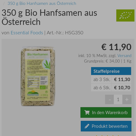
350 g Bio Hanfsamen aus Österreich
350 g Bio Hanfsamen aus
Österreich
von
Essential Foods
| Art.-Nr.:
HSG350
€ 11,90
inkl. 10 % MwSt. zzgl.
Versand
Grundpreis: € 34,00 | 1 Kg
Staffelpreise
ab
3
Stk.
€ 11,30
ab
6
Stk.
€ 10,70
-
+
In den Warenkorb
Produkt bewerten