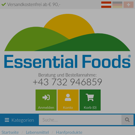
Versandkostenfrei ab € 90,-
Beratung und Bestellannahme:
+43 732 946859
Anmelden
Konto
Korb (0)
Kategorien
Startseite
Lebensmittel
Hanfprodukte