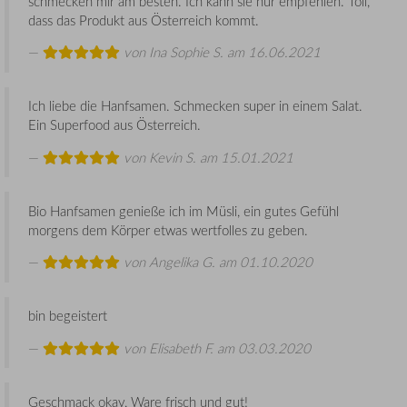
schmecken mir am besten. Ich kann sie nur empfehlen. Toll,
dass das Produkt aus Österreich kommt.
von
Ina Sophie S.
am 16.06.2021
Ich liebe die Hanfsamen. Schmecken super in einem Salat.
Ein Superfood aus Österreich.
von
Kevin S.
am 15.01.2021
Bio Hanfsamen genieße ich im Müsli, ein gutes Gefühl
morgens dem Körper etwas wertfolles zu geben.
von
Angelika G.
am 01.10.2020
bin begeistert
von
Elisabeth F.
am 03.03.2020
Geschmack okay, Ware frisch und gut!