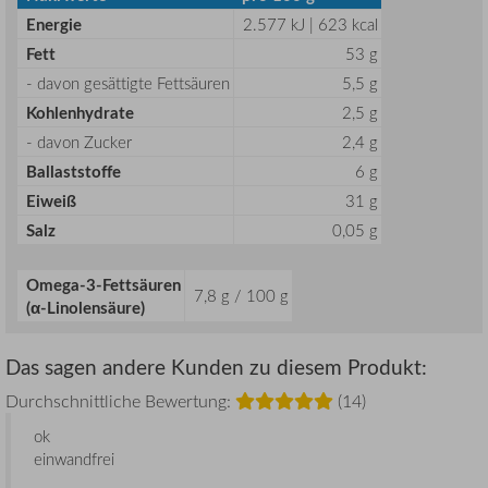
Energie
2.577 kJ | 623 kcal
Fett
53 g
- davon gesättigte Fettsäuren
5,5 g
Kohlenhydrate
2,5 g
- davon Zucker
2,4 g
Ballaststoffe
6 g
Eiweiß
31 g
Salz
0,05 g
Omega-3-Fettsäuren
7,8 g / 100 g
(α-Linolensäure)
Das sagen andere Kunden zu diesem Produkt:
Durchschnittliche Bewertung:
(14)
ok
einwandfrei