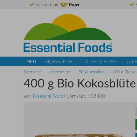
Versand mit
V
NEU
Algen & Pilze
Olivenöl & Öle
Ome
Startseite
Lebensmittel
Süßungsmittel
400 g Bio Ko
400 g Bio Kokosblüt
von
Essential Foods
| Art.-Nr.:
KBZ400