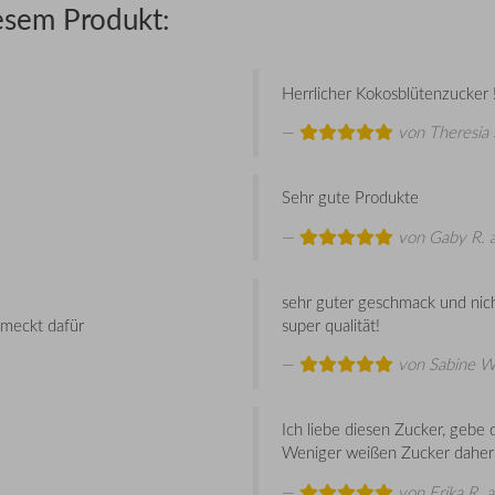
esem Produkt:
Herrlicher Kokosblütenzucker 
von
Theresia 
Sehr gute Produkte
von
Gaby R.
a
sehr guter geschmack und nich
chmeckt dafür
super qualität!
von
Sabine W
Ich liebe diesen Zucker, gebe
Weniger weißen Zucker daher
von
Erika R.
a