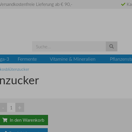
ersandkostenfreie Lieferung ab € 90,-
Ka
ga-3
Fermente
Vitamine & Mineralien
Pflanzenst
kosblütenzucker
enzucker
-
+
In den Warenkorb