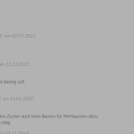
!
S.
am 03.07.2022
m 15.12.2021
t klebrig süß.
.
am 14.01.2020
 den Zucker auch beim Backen für Mehlspeisen dazu.
 nötig
m 03.11.2019