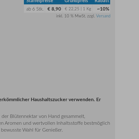
Staffelpreise
Grundpreis
Rabatt
ab
6
Stk.
€ 8,90
~10%
€ 22,25 | 1 Kg
inkl. 10 % MwSt. zzgl.
Versand
herkömmlicher Haushaltszucker verwenden. Er
d der Blütennektar von Hand gesammelt,
en Aromen und wertvollen Inhaltsstoffe bestmöglich
e bewusste Wahl für Genießer.