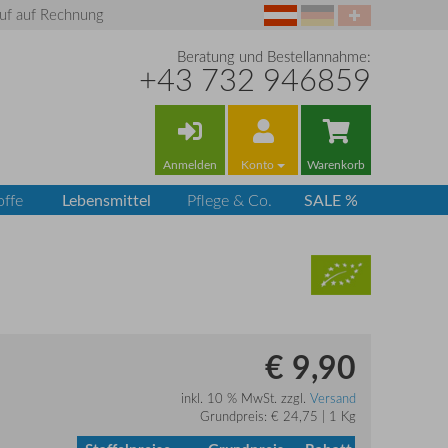
uf auf Rechnung
Beratung und Bestellannahme:
+43 732 946859
Anmelden
Konto
Warenkorb
Lebensmittel
SALE %
offe
Pflege & Co.
€ 9,90
inkl. 10 % MwSt. zzgl.
Versand
Grundpreis: € 24,75 | 1 Kg