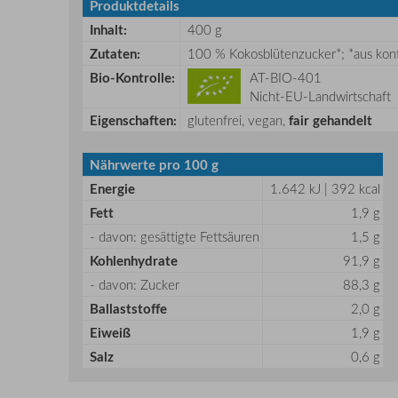
Produktdetails
Inhalt:
400 g
Zutaten:
100 % Kokosblütenzucker*; *aus kont
Bio-Kontrolle:
AT-BIO-401
Nicht-EU-Landwirtschaft
Eigenschaften:
glutenfrei, vegan,
fair gehandelt
Nährwerte pro 100 g
Energie
1.642 kJ | 392 kcal
Fett
1,9 g
- davon: gesättigte Fettsäuren
1,5 g
Kohlenhydrate
91,9 g
- davon: Zucker
88,3 g
Ballaststoffe
2,0 g
Eiweiß
1,9 g
Salz
0,6 g