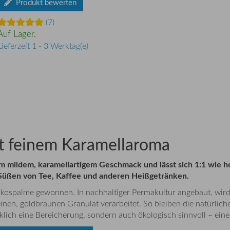
Produkt bewerten
(7)
Auf Lager.
Lieferzeit 1 - 3 Werktag(e)
it feinem Karamellaroma
 mildem, karamellartigem Geschmack und lässt sich 1:1 wie 
 Süßen von Tee, Kaffee und anderen Heißgetränken.
kospalme gewonnen. In nachhaltiger Permakultur angebaut, wir
nen, goldbraunen Granulat verarbeitet. So bleiben die natürlich
klich eine Bereicherung, sondern auch ökologisch sinnvoll – ein