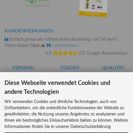
KUNDENMEINUNGEN
Einfach genial wie schnell meine Bestellung vor Ort war!!!
Vielen lieben Dank 🙏
» Weiterlesen
4.9
(
52 Google-Rezensionen
)
VERSAND
FOLGEN
QUALITÄT
Diese Webseite verwendet Cookies und
AT-BIO-401
andere Technologien
Wir verwenden Cookies und ähnliche Technologien, auch von
Drittanbietern, um die ordentliche Funktionsweise der Website zu
INFORMATIONEN
ZAHLUNG
gewährleisten, die Nutzung unseres Angebotes zu analysieren und
Über uns
Ihnen ein bestmögliches Einkaufserlebnis bieten zu können. Weitere
Informationen finden Sie in unserer Datenschutzerklärung.
Versandkosten
Kreditkarte