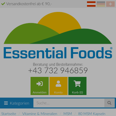
Versandkostenfrei ab € 90,-
Beratung und Bestellannahme:
+43 732 946859
Anmelden
Konto
Korb (0)
Kategorien
Startseite
Vitamine & Mineralien
MSM
80 MSM Kapseln