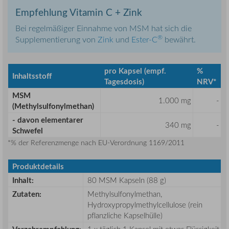
Empfehlung Vitamin C + Zink
Bei regelmäßiger Einnahme von MSM hat sich die
®
Supplementierung von
Zink
und
Ester-C
bewährt.
pro Kapsel (empf.
%
Inhaltsstoff
Tagesdosis)
NRV*
MSM
1.000 mg
-
(Methylsulfonylmethan)
- davon elementarer
340 mg
-
Schwefel
*% der Referenzmenge nach EU-Verordnung 1169/2011
Produktdetails
Inhalt:
80 MSM Kapseln (88 g)
Zutaten
:
Methylsulfonylmethan,
Hydroxypropylmethylcellulose (rein
pflanzliche Kapselhülle)