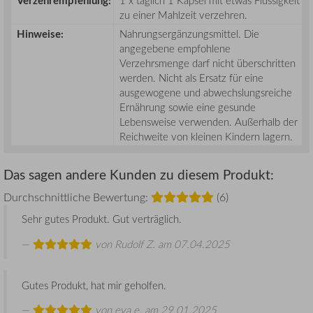
Verzehrempfehlung:
1 x täglich 1 Kapsel mit etwas Flüssigkeit
zu einer Mahlzeit verzehren.
Hinweise:
Nahrungsergänzungsmittel. Die
angegebene empfohlene
Verzehrsmenge darf nicht überschritten
werden. Nicht als Ersatz für eine
ausgewogene und abwechslungsreiche
Ernährung sowie eine gesunde
Lebensweise verwenden. Außerhalb der
Reichweite von kleinen Kindern lagern.
Das sagen andere Kunden zu diesem Produkt:
Durchschnittliche Bewertung:
(6)
Sehr gutes Produkt. Gut verträglich.
von
Rudolf Z.
am 07.04.2025
Gutes Produkt, hat mir geholfen.
von
eva e.
am 29.01.2025