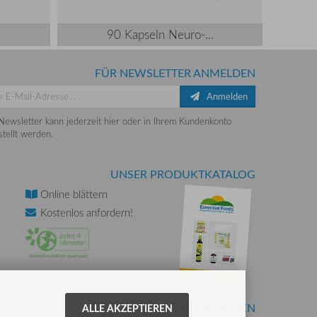
90 Kapseln Neuro-...
FÜR NEWSLETTER ANMELDEN
Anmelden
Newsletter kann jederzeit hier oder in Ihrem Kundenkonto
tellt werden.
UNSER PRODUKTKATALOG
Online
blättern
Kostenlos
anfordern!
KUNDENMEINUNGEN
ALLE AKZEPTIEREN