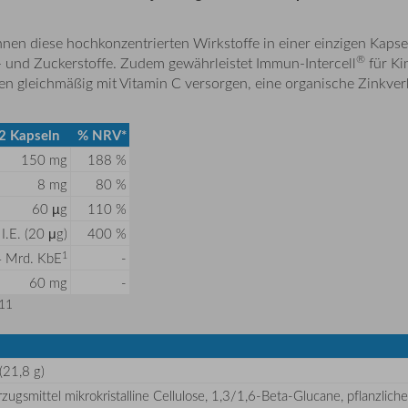
nen diese hochkonzentrierten Wirkstoffe in einer einzigen Kapse
®
 und Zuckerstoffe. Zudem gewährleistet Immun-Intercell
für Ki
den gleichmäßig mit Vitamin C versorgen, eine organische Zinkv
2 Kapseln
% NRV*
150 mg
188 %
8 mg
80 %
60 µg
110 %
I.E. (20 μg)
400 %
1
4 Mrd. KbE
-
60 mg
-
011
(21,8 g)
rzugsmittel mikrokristalline Cellulose, 1,3/1,6-Beta-Glucane, pflanzli