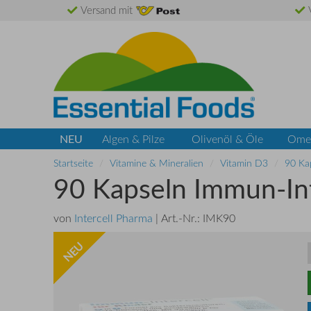
Versand mit
V
NEU
Algen & Pilze
Olivenöl & Öle
Ome
Startseite
Vitamine & Mineralien
Vitamin D3
90 Kap
90 Kapseln Immun-Int
von
Intercell Pharma
| Art.-Nr.:
IMK90
NEU