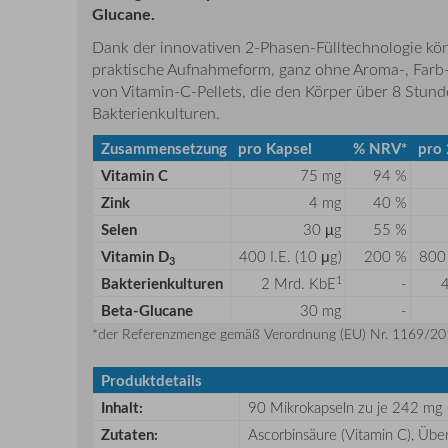
Glucane.
Dank der innovativen 2-Phasen-Fülltechnologie kön
praktische Aufnahmeform, ganz ohne Aroma-, Farb-
von Vitamin-C-Pellets, die den Körper über 8 Stun
Bakterienkulturen.
Zusammensetzung
pro Kapsel
% NRV*
pro 
Vitamin C
75 mg
94 %
Zink
4 mg
40 %
Selen
30 µg
55 %
Vitamin D
400 I.E. (10 μg)
200 %
800 
3
1
Bakterienkulturen
2 Mrd. KbE
-
Beta-Glucane
30 mg
-
*der Referenzmenge gemäß Verordnung (EU) Nr. 1169/2
Produktdetails
Inhalt:
90 Mikrokapseln zu je 242 mg 
Zutaten:
Ascorbinsäure (Vitamin C), Übe