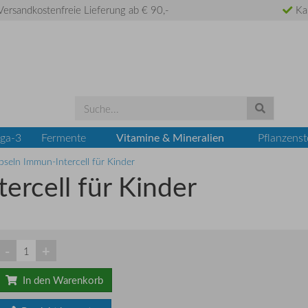
ersandkostenfreie Lieferung ab € 90,-
Ka
Vitamine & Mineralien
ga-3
Fermente
Pflanzenst
seln Immun-Intercell für Kinder
ercell für Kinder
-
+
In den Warenkorb